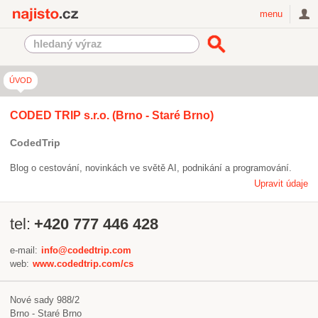
Najisto.cz
menu
ÚVOD
CODED TRIP s.r.o. (Brno - Staré Brno)
CodedTrip
Blog o cestování, novinkách ve světě AI, podnikání a programování.
Upravit údaje
tel:
+420 777 446 428
e-mail:
info@codedtrip.com
web:
www.codedtrip.com/cs
Nové sady 988/2
Brno - Staré Brno