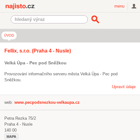
Najisto.cz
menu
ÚVOD
Fellix, s.r.o. (Praha 4 - Nusle)
Velká Úpa - Pec pod Sněžkou
Provozování informačního serveru města Velká Úpa - Pec pod
Sněžkou.
Upravit údaje
web:
www.pecpodsnezkou-velkaupa.cz
Petra Rezka 75/2
Praha 4 - Nusle
140 00
MAPA