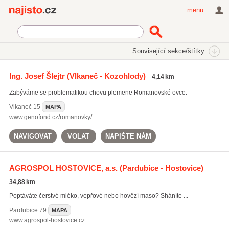
Najisto.cz
menu
SEKCE
ŠTÍTKY
Související sekce/štítky
Najisto.cz
chov skotu
Ing. Josef Šlejtr
(Vlkaneč - Kozohlody)
4,14 km
chov skotu
(605)
Zabýváme se problematikou chovu plemene Romanovské ovce.
zemědělské služby
(1068)
pěstování obilnin
(678)
Vlkaneč
15
MAPA
www.genofond.cz/romanovky/
Všechny související štítky
NAVIGOVAT
VOLAT
NAPIŠTE NÁM
AGROSPOL HOSTOVICE, a.s.
(Pardubice - Hostovice)
34,88 km
Poptáváte čerstvé mléko, vepřové nebo hovězí maso? Sháníte ...
Pardubice
79
MAPA
www.agrospol-hostovice.cz