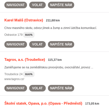
NAVIGOVAT
VOLAT
NAPIŠTE NÁM
Karel Mališ
(Ostravice)
211,68 km
Chov masného skotu, odvoz jímek a žump a zimní údržba komunikací.
Ostravice
179
MAPA
NAVIGOVAT
VOLAT
NAPIŠTE NÁM
Tagros, a.s.
(Troubelice)
115,37 km
Zaměřujeme se na zemědělskou prvovýrobu, ovocnářství, provoz ...
Troubelice
24
MAPA
www.tagros.cz/
NAVIGOVAT
VOLAT
NAPIŠTE NÁM
Školní statek, Opava, p.o.
(Opava - Předměstí)
173,05 km