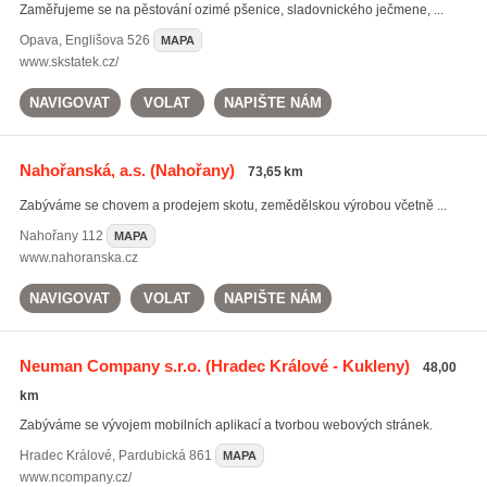
Zaměřujeme se na pěstování ozimé pšenice, sladovnického ječmene, ...
Opava
,
Englišova 526
MAPA
www.skstatek.cz/
NAVIGOVAT
VOLAT
NAPIŠTE NÁM
Nahořanská, a.s.
(Nahořany)
73,65 km
Zabýváme se chovem a prodejem skotu, zemědělskou výrobou včetně ...
Nahořany
112
MAPA
www.nahoranska.cz
NAVIGOVAT
VOLAT
NAPIŠTE NÁM
Neuman Company s.r.o.
(Hradec Králové - Kukleny)
48,00
km
Zabýváme se vývojem mobilních aplikací a tvorbou webových stránek.
Hradec Králové
,
Pardubická 861
MAPA
www.ncompany.cz/