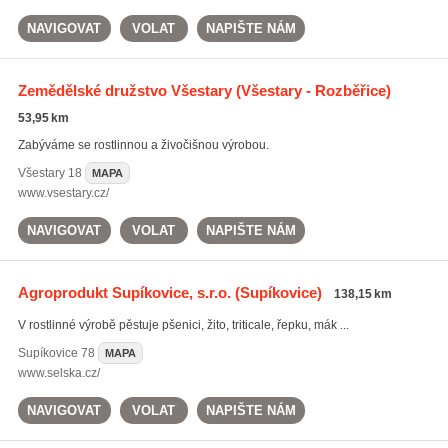
NAVIGOVAT
VOLAT
NAPIŠTE NÁM
Zemědělské družstvo Všestary
(Všestary - Rozběřice)
53,95 km
Zabýváme se rostlinnou a živočišnou výrobou.
Všestary
18
MAPA
www.vsestary.cz/
NAVIGOVAT
VOLAT
NAPIŠTE NÁM
Agroprodukt Supíkovice, s.r.o.
(Supíkovice)
138,15 km
V rostlinné výrobě pěstuje pšenici, žito, triticale, řepku, mák ...
Supíkovice
78
MAPA
www.selska.cz/
NAVIGOVAT
VOLAT
NAPIŠTE NÁM