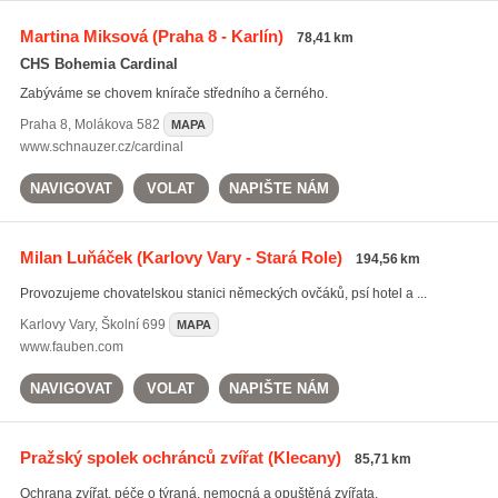
Martina Miksová
(Praha 8 - Karlín)
78,41 km
CHS Bohemia Cardinal
Zabýváme se chovem knírače středního a černého.
Praha 8
,
Molákova 582
MAPA
www.schnauzer.cz/cardinal
NAVIGOVAT
VOLAT
NAPIŠTE NÁM
Milan Luňáček
(Karlovy Vary - Stará Role)
194,56 km
Provozujeme chovatelskou stanici německých ovčáků, psí hotel a ...
Karlovy Vary
,
Školní 699
MAPA
www.fauben.com
NAVIGOVAT
VOLAT
NAPIŠTE NÁM
Pražský spolek ochránců zvířat
(Klecany)
85,71 km
Ochrana zvířat, péče o týraná, nemocná a opuštěná zvířata.