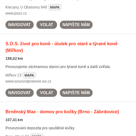
Klecany
,
U Obalovny 948
MAPA
www.psoz.cz
NAVIGOVAT
VOLAT
NAPIŠTE NÁM
S.O.S. život pro koně - útulek pro staré a týrané koně
(Mířkov)
188,02 km
Provozujeme záchrannou stanici pro týrané koně a další zvířata.
Mířkov
23
MAPA
www.soszivotprokone.wz.cz
NAVIGOVAT
VOLAT
NAPIŠTE NÁM
Brněnský Max - domov pro kočky
(Brno - Zábrdovice)
107,41 km
Provozování depozita pro opuštěné kočky.