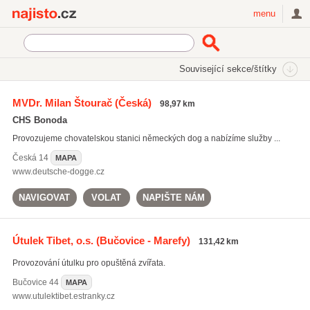
Najisto.cz
menu
SEKCE
ŠTÍTKY
Související sekce/štítky
Najisto.cz
chovatelé psů
MVDr. Milan Štourač
(Česká)
98,97 km
chovatelé psů
(617)
CHS Bonoda
chovatelské potřeby pro kočky
(1099)
Provozujeme chovatelskou stanici německých dog a nabízíme služby ...
krmiva pro zvířata
(1323)
Česká
14
MAPA
Všechny související štítky
www.deutsche-dogge.cz
NAVIGOVAT
VOLAT
NAPIŠTE NÁM
Útulek Tibet, o.s.
(Bučovice - Marefy)
131,42 km
Provozování útulku pro opuštěná zvířata.
Bučovice
44
MAPA
www.utulektibet.estranky.cz