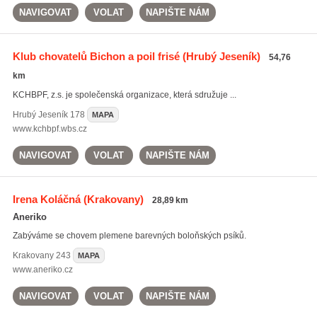
NAVIGOVAT
VOLAT
NAPIŠTE NÁM
Klub chovatelů Bichon a poil frisé
(Hrubý Jeseník)
54,76
km
KCHBPF, z.s. je společenská organizace, která sdružuje ...
Hrubý Jeseník
178
MAPA
www.kchbpf.wbs.cz
NAVIGOVAT
VOLAT
NAPIŠTE NÁM
Irena Koláčná
(Krakovany)
28,89 km
Aneriko
Zabýváme se chovem plemene barevných boloňských psíků.
Krakovany
243
MAPA
www.aneriko.cz
NAVIGOVAT
VOLAT
NAPIŠTE NÁM