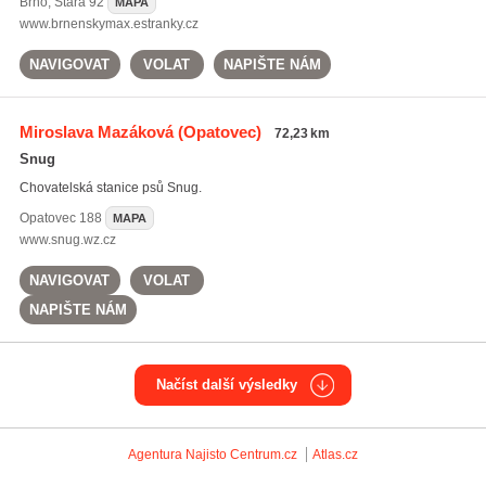
Brno
,
Stará 92
MAPA
www.brnenskymax.estranky.cz
NAVIGOVAT
VOLAT
NAPIŠTE NÁM
Miroslava Mazáková
(Opatovec)
72,23 km
Snug
Chovatelská stanice psů Snug.
Opatovec
188
MAPA
www.snug.wz.cz
NAVIGOVAT
VOLAT
NAPIŠTE NÁM
Načíst další výsledky
Agentura Najisto
Centrum.cz
Atlas.cz