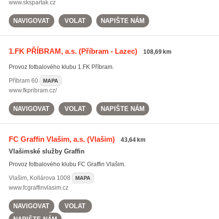
www.skspartak.cz
NAVIGOVAT
VOLAT
NAPIŠTE NÁM
1.FK PŘÍBRAM, a.s.
(Příbram - Lazec)
108,69 km
Provoz fotbalového klubu 1.FK Příbram.
Příbram
60
MAPA
www.fkpribram.cz/
NAVIGOVAT
VOLAT
NAPIŠTE NÁM
FC Graffin Vlašim, a.s.
(Vlašim)
43,64 km
Vlašimské služby Graffin
Provoz fotbalového klubu FC Graffin Vlašim.
Vlašim
,
Kollárova 1008
MAPA
www.fcgraffinvlasim.cz
NAVIGOVAT
VOLAT