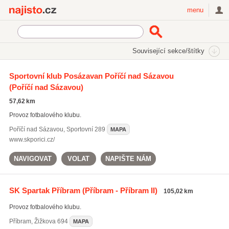
Najisto.cz
menu
SEKCE
ŠTÍTKY
Související sekce/štítky
Najisto.cz
fotbalová hřiště
Sportovní klub Posázavan Poříčí nad Sázavou
(Poříčí nad Sázavou)
fotbalová hřiště
(487)
fotbalové školy
(454)
57,62 km
fotbalové kempy
(433)
Provoz fotbalového klubu.
Všechny související štítky
Poříčí nad Sázavou
,
Sportovní 289
MAPA
www.skporici.cz/
NAVIGOVAT
VOLAT
NAPIŠTE NÁM
SK Spartak Příbram
(Příbram - Příbram II)
105,02 km
Provoz fotbalového klubu.
Příbram
,
Žižkova 694
MAPA