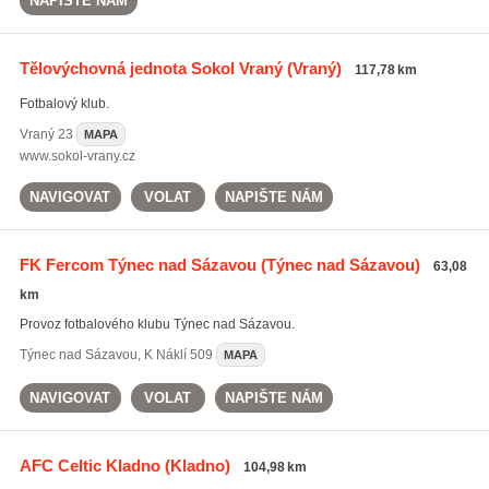
NAPIŠTE NÁM
Tělovýchovná jednota Sokol Vraný
(Vraný)
117,78 km
Fotbalový klub.
Vraný
23
MAPA
www.sokol-vrany.cz
NAVIGOVAT
VOLAT
NAPIŠTE NÁM
FK Fercom Týnec nad Sázavou
(Týnec nad Sázavou)
63,08
km
Provoz fotbalového klubu Týnec nad Sázavou.
Týnec nad Sázavou
,
K Náklí 509
MAPA
NAVIGOVAT
VOLAT
NAPIŠTE NÁM
AFC Celtic Kladno
(Kladno)
104,98 km