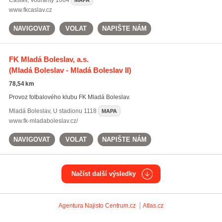
Čáslav
,
Vodranty 1664
MAPA
www.fkcaslav.cz
NAVIGOVAT
VOLAT
NAPIŠTE NÁM
FK Mladá Boleslav, a.s.
(Mladá Boleslav - Mladá Boleslav II)
78,54 km
Provoz fotbalového klubu FK Mladá Boleslav.
Mladá Boleslav
,
U stadionu 1118
MAPA
www.fk-mladaboleslav.cz/
NAVIGOVAT
VOLAT
NAPIŠTE NÁM
Načíst další výsledky
Agentura Najisto
Centrum.cz
Atlas.cz