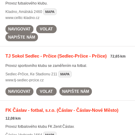
Provoz futsalového klubu.
Kladno
,
Amálská 2460
MAPA
www.celtic-kladno.cz
NAVIGOVAT
VOLAT
NAPIŠTE NÁM
TJ Sokol Sedlec - Prčice
(Sedlec-Prčice - Prčice)
72,65 km
Provoz sportovního klubu se zaměřením na fotbal.
Sedlec-Prčice
,
Ke Stadionu 211
MAPA
www.tj-sedlec-prcice.cz
NAVIGOVAT
VOLAT
NAPIŠTE NÁM
FK Čáslav - fotbal, s.r.o.
(Čáslav - Čáslav-Nové Město)
12,08 km
Provoz fotbalového klubu FK Zenit Čáslav.