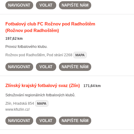
NAVIGOVAT
VOLAT
NAPIŠTE NÁM
Fotbalový club FC Rožnov pod Radhoštěm
(Rožnov pod Radhoštěm)
197,62 km
Provoz fotbalového klubu.
Rožnov pod Radhoštěm
,
Pod strání 2268
MAPA
NAVIGOVAT
VOLAT
NAPIŠTE NÁM
Zlínský krajský fotbalový svaz
(Zlín)
171,64 km
Sdružování regionálních fotbalových klubů.
Zlín
,
Hradská 854
MAPA
www.kfszlin.cz/
NAVIGOVAT
VOLAT
NAPIŠTE NÁM