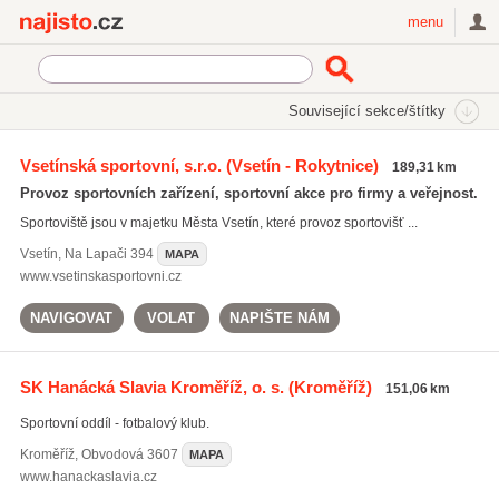
Najisto.cz
menu
SEKCE
ŠTÍTKY
Související sekce/štítky
Najisto.cz
fotbalová hřiště
Vsetínská sportovní, s.r.o.
(Vsetín - Rokytnice)
189,31 km
fotbalová hřiště
(487)
Provoz sportovních zařízení, sportovní akce pro firmy a veřejnost.
fotbalové školy
(454)
Sportoviště jsou v majetku Města Vsetín, které provoz sportovišť ...
fotbalové kempy
(433)
Vsetín
,
Na Lapači 394
MAPA
Všechny související štítky
www.vsetinskasportovni.cz
NAVIGOVAT
VOLAT
NAPIŠTE NÁM
SK Hanácká Slavia Kroměříž, o. s.
(Kroměříž)
151,06 km
Sportovní oddíl - fotbalový klub.
Kroměříž
,
Obvodová 3607
MAPA
www.hanackaslavia.cz