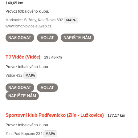
140,65 km
Provoz fotbalového klubu.
Morkovice-Slížany
,
Kolaříkova 692
MAPA
www.fcmorkovice.euweb.cz
NAVIGOVAT
VOLAT
NAPIŠTE NÁM
TJ Vidče
(Vidče)
193,46 km
Provoz fotbalového klubu.
Vidče
432
MAPA
NAVIGOVAT
VOLAT
NAPIŠTE NÁM
Sportovní klub Podřevnicko
(Zlín - Lužkovice)
177,17 km
Provoz fotbalového klubu.
Zlín
,
Pod Kopcem 234
MAPA