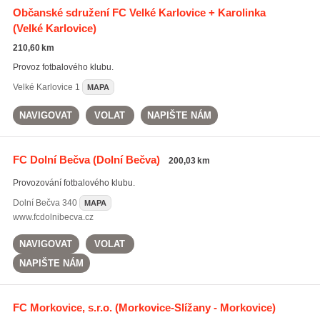
Občanské sdružení FC Velké Karlovice + Karolinka
(Velké Karlovice)
210,60 km
Provoz fotbalového klubu.
Velké Karlovice
1
MAPA
NAVIGOVAT
VOLAT
NAPIŠTE NÁM
FC Dolní Bečva
(Dolní Bečva)
200,03 km
Provozování fotbalového klubu.
Dolní Bečva
340
MAPA
www.fcdolnibecva.cz
NAVIGOVAT
VOLAT
NAPIŠTE NÁM
FC Morkovice, s.r.o.
(Morkovice-Slížany - Morkovice)