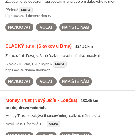
Zabýváme se dovozem, zpracováním a prodejem dubového řeziva.
Přelouč
MAPA
https://www.duboverezivo.cz
NAVIGOVAT
VOLAT
NAPIŠTE NÁM
SLADKÝ s.r.o.
(Slavkov u Brna)
124,81 km
Zpracování dřeva, sušené řezivo, stavební řezivo, masivní ...
Slavkov u Brna
,
Dvůr Rybník
MAPA
https://www.drevo-sladky.cz
NAVIGOVAT
VOLAT
NAPIŠTE NÁM
Money Trust
(Nový Jičín - Loučka)
183,45 km
prodej dřevomateriálu
Money Trust se zabývá financováním, realizační činností a ...
Nový Jičín
,
Císařská 151
MAPA