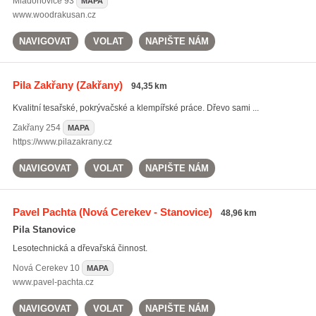
Mladoňovice
93
MAPA
www.woodrakusan.cz
NAVIGOVAT
VOLAT
NAPIŠTE NÁM
Pila Zakřany
(Zakřany)
94,35 km
Kvalitní tesařské, pokrývačské a klempířské práce. Dřevo sami ...
Zakřany
254
MAPA
https://www.pilazakrany.cz
NAVIGOVAT
VOLAT
NAPIŠTE NÁM
Pavel Pachta
(Nová Cerekev - Stanovice)
48,96 km
Pila Stanovice
Lesotechnická a dřevařská činnost.
Nová Cerekev
10
MAPA
www.pavel-pachta.cz
NAVIGOVAT
VOLAT
NAPIŠTE NÁM