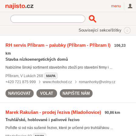
Najisto.cz
menu
SEKCE
ŠTÍTKY
Související sekce/štítky
Najisto.cz
podlahová prkna
RH servis Příbram – palubky
(Příbram - Příbram I)
106,33
podlahová prkna
(27)
km
dřevěné hranoly
(319)
Stavba nízkoenergetických domů
stavební řezivo
(462)
Nabízíme široký sortiment stavebního zboží pro stavební firmy i ...
Všechny související štítky
Příbram
,
V Lukách 268
MAPA
+420 721 875 999
www.rhobchod.cz
romanhorky@volny.cz
NAVIGOVAT
VOLAT
NAPIŠTE NÁM
Marek Rakušan - prodej řeziva
(Mladoňovice)
90,86 km
Truhlářské, hoblované i palivové řezivo
Pořiďte si od nás sušené řezivo, které je určené pro truhlářskou ...