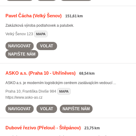
Pavel Čácha
(Velký Šenov)
151,61 km
Zakázková výroba podlahovek a palubek.
Velký Šenov
123
MAPA
NAVIGOVAT
VOLAT
NAPIŠTE NÁM
ASKO a.s.
(Praha 10 - Uhříněves)
68,54 km
ASKO a.s. je moderním logistickým centrem zastávajícím vedoucí ...
Praha 10
,
Františka Diviše 984
MAPA
https://www.asko-as.cz
NAVIGOVAT
VOLAT
NAPIŠTE NÁM
Dubové řezivo
(Přelouč - Štěpánov)
23,75 km