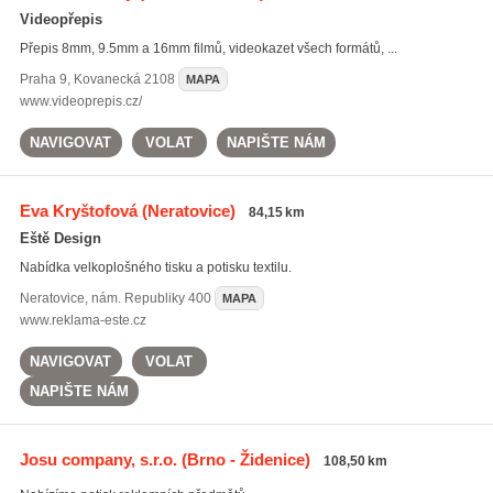
Videopřepis
Přepis 8mm, 9.5mm a 16mm filmů, videokazet všech formátů, ...
Praha 9
,
Kovanecká 2108
MAPA
www.videoprepis.cz/
NAVIGOVAT
VOLAT
NAPIŠTE NÁM
Eva Kryštofová
(Neratovice)
84,15 km
Eště Design
Nabídka velkoplošného tisku a potisku textilu.
Neratovice
,
nám. Republiky 400
MAPA
www.reklama-este.cz
NAVIGOVAT
VOLAT
NAPIŠTE NÁM
Josu company, s.r.o.
(Brno - Židenice)
108,50 km