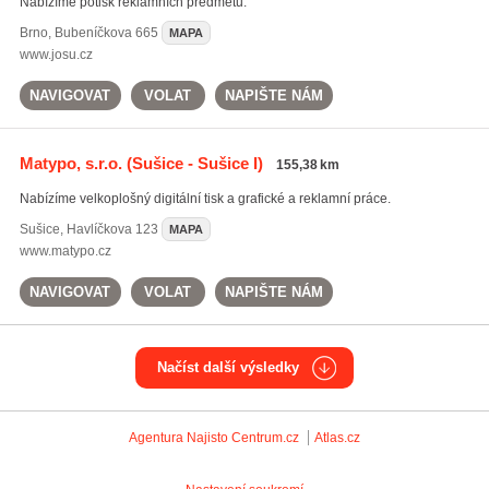
Nabízíme potisk reklamních předmětů.
Brno
,
Bubeníčkova 665
MAPA
www.josu.cz
NAVIGOVAT
VOLAT
NAPIŠTE NÁM
Matypo, s.r.o.
(Sušice - Sušice I)
155,38 km
Nabízíme velkoplošný digitální tisk a grafické a reklamní práce.
Sušice
,
Havlíčkova 123
MAPA
www.matypo.cz
NAVIGOVAT
VOLAT
NAPIŠTE NÁM
Načíst další výsledky
Agentura Najisto
Centrum.cz
Atlas.cz