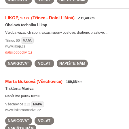
LIKOP, s.r.o.
(Třinec - Dolní Líštná)
231,40 km
Obalová technika Likop
Výroba vázacích spon, vázací spony ocelové, drátěné, plastové. ...
Třinec
60
MAPA
www.likop.cz
další pobočky (1)
NAVIGOVAT
VOLAT
NAPIŠTE NÁM
Marta Buksová
(Všechovice)
169,68 km
Tiskárna Mariva
Nabízíme potisk textilu.
Všechovice
212
MAPA
www.tiskarnamariva.cz
NAVIGOVAT
VOLAT
NAPIŠTE NÁM