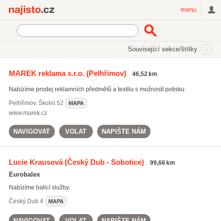
Najisto.cz
menu
SEKCE
ŠTÍTKY
Související sekce/štítky
Najisto.cz
potisk obalů
MAREK reklama s.r.o.
(Pelhřimov)
46,52 km
potisk obalů
(171)
Nabízíme prodej reklamních předmětů a textilu s možností potisku.
balírny
(96)
etikety
(282)
Pelhřimov
,
Školní 52
MAPA
www.marek.cz
Všechny související štítky
NAVIGOVAT
VOLAT
NAPIŠTE NÁM
Lucie Krausová
(Český Dub - Sobotice)
99,66 km
Eurobalex
Nabízíme balicí služby.
Český Dub
4
MAPA
NAVIGOVAT
VOLAT
NAPIŠTE NÁM