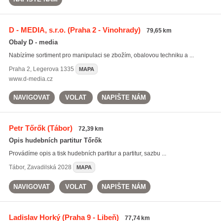
D - MEDIA, s.r.o.
(Praha 2 - Vinohrady)
79,65 km
Obaly D - media
Nabízíme sortiment pro manipulaci se zbožím, obalovou techniku a ...
Praha 2
,
Legerova 1335
MAPA
www.d-media.cz
NAVIGOVAT
VOLAT
NAPIŠTE NÁM
Petr Tőrők
(Tábor)
72,39 km
Opis hudebních partitur Tőrők
Provádíme opis a tisk hudebních partitur a partitur, sazbu ...
Tábor
,
Zavadilská 2028
MAPA
NAVIGOVAT
VOLAT
NAPIŠTE NÁM
Ladislav Horký
(Praha 9 - Libeň)
77,74 km