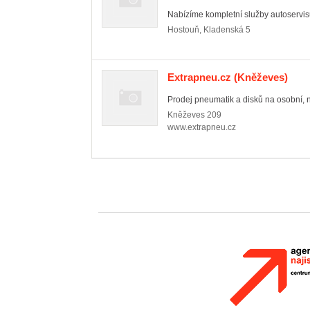
Nabízíme kompletní služby autoservis
Hostouň
,
Kladenská 5
Extrapneu.cz
(Kněževes)
Prodej pneumatik a disků na osobní, ná
Kněževes
209
www.extrapneu.cz