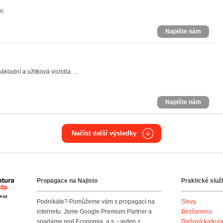
u.
Napište nám
kladní a užitková vozidla. ...
Napište nám
Načíst další výsledky
Propagace na Najisto
Praktické služ
Agentura Najisto
Podnikáte? Pomůžeme vám s propagací na
Slevy
internetu. Jsme Google Premium Partner a
Bezšanonu
spadáme pod Economia, a.s. - jeden z
Daňová kalkul