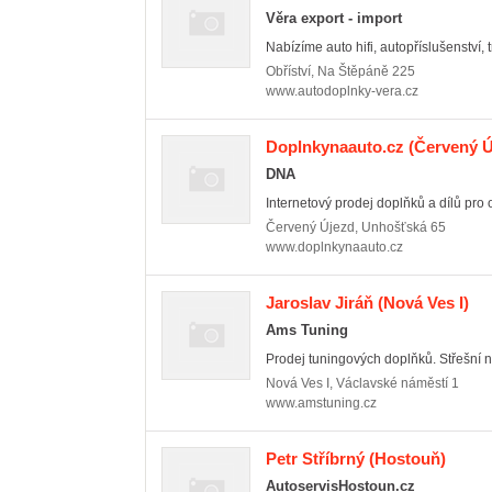
Věra export - import
Nabízíme auto hifi, autopříslušenství, t
Obříství
,
Na Štěpáně 225
www.autodoplnky-vera.cz
Doplnkynaauto.cz
(Červený Ú
DNA
Internetový prodej doplňků a dílů pro
Červený Újezd
,
Unhošťská 65
www.doplnkynaauto.cz
Jaroslav Jiráň
(Nová Ves I)
Ams Tuning
Prodej tuningových doplňků. Střešní no
Nová Ves I
,
Václavské náměstí 1
www.amstuning.cz
Petr Stříbrný
(Hostouň)
AutoservisHostoun.cz