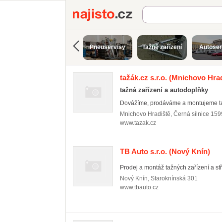
Najisto.cz
Pneuservisy
Tažné zařízení
Autoser
tažák.cz s.r.o.
(Mnichovo Hrad
tažná zařízení a autodoplňky
Dovážíme, prodáváme a montujeme taž
Mnichovo Hradiště
,
Černá silnice 159
www.tazak.cz
TB Auto s.r.o.
(Nový Knín)
Prodej a montáž tažných zařízení a st
Nový Knín
,
Staroknínská 301
www.tbauto.cz