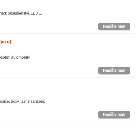
ruck příslušenství, LED ...
Napište nám
jezd)
 osobní automobily.
Napište nám
siče, boxy, tažné zařízení.
Napište nám