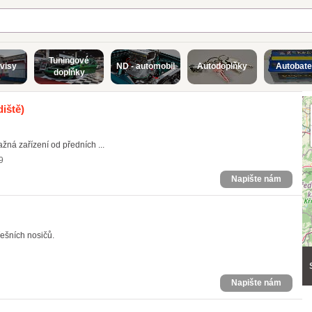
Tuningové
visy
ND - automobil
Autodoplňky
Autobate
doplňky
iště)
ná zařízení od předních ...
9
Napište nám
řešních nosičů.
Napište nám