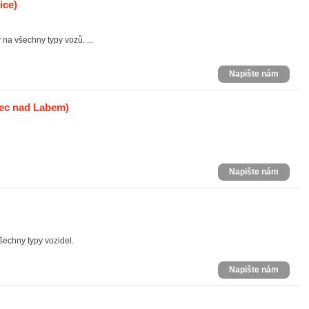
ice)
a všechny typy vozů. ...
Napište nám
ec nad Labem)
Napište nám
šechny typy vozidel.
Napište nám