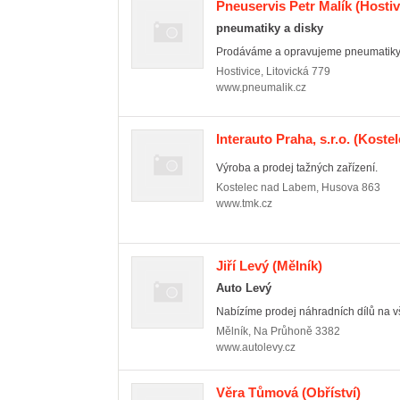
Pneuservis Petr Malík
(Hostiv
pneumatiky a disky
Prodáváme a opravujeme pneumatiky n
Hostivice
,
Litovická 779
www.pneumalik.cz
Interauto Praha, s.r.o.
(Kostel
Výroba a prodej tažných zařízení.
Kostelec nad Labem
,
Husova 863
www.tmk.cz
Jiří Levý
(Mělník)
Auto Levý
Nabízíme prodej náhradních dílů na v
Mělník
,
Na Průhoně 3382
www.autolevy.cz
Věra Tůmová
(Obříství)