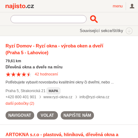
Najisto.cz
menu
SEKCE
ŠTÍTKY
Související sekce/štítky
Najisto.cz
Rehau
Ryzí Domov - Ryzí okna - výroba oken a dveří
(Praha 5 - Lahovice)
Rehau
(65)
plastové dveře
(898)
79,61 km
dřevěné dveře
(1127)
Dřevěná okna a dveře na míru
42
hodnocení
Všechny související štítky
Potřebujete vybavit novostavbu kvalitními okny či dveřmi, nebo ...
Praha 5
,
Strakonická 21
MAPA
+420 800 401 901
www.ryzi-okna.cz
info@ryzi-okna.cz
další pobočky (2)
NAVIGOVAT
VOLAT
NAPIŠTE NÁM
ARTOKNA s.r.o - plastová, hliníková, dřevěná okna a