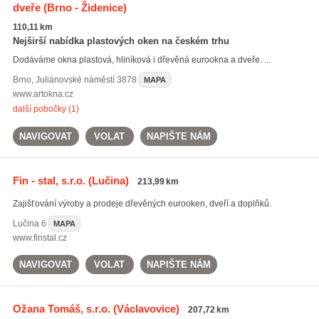
dveře
(Brno - Židenice)
110,11 km
Nejširší nabídka plastových oken na českém trhu
Dodáváme okna plastová, hliníková i dřevěná eurookna a dveře. ...
Brno
,
Juliánovské náměstí 3878
MAPA
www.artokna.cz
další pobočky (1)
NAVIGOVAT
VOLAT
NAPIŠTE NÁM
Fin - stal, s.r.o.
(Lučina)
213,99 km
Zajišťování výroby a prodeje dřevěných eurooken, dveří a doplňků.
Lučina
6
MAPA
www.finstal.cz
NAVIGOVAT
VOLAT
NAPIŠTE NÁM
Ožana Tomáš, s.r.o.
(Václavovice)
207,72 km