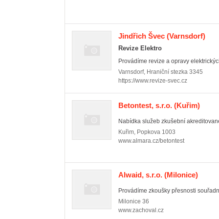
Jindřich Švec
(Varnsdorf)
Revize Elektro
Provádíme revize a opravy elektrických 
Varnsdorf
,
Hraniční stezka 3345
https://www.revize-svec.cz
Betontest, s.r.o.
(Kuřim)
Nabídka služeb zkušební akreditované 
Kuřim
,
Popkova 1003
www.almara.cz/betontest
Alwaid, s.r.o.
(Milonice)
Provádíme zkoušky přesnosti souřadni
Milonice
36
www.zachoval.cz