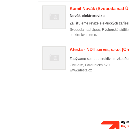
Kamil Novák
(Svoboda nad Ú
Novák elektrorevize
Zajišťujeme revize elektrických zaříz
Svoboda nad Úpou
,
Rýchorské sídliš
elektro.kvalitne.cz
Atesta - NDT servis, s.r.o.
(Ch
Zabýváme se nedestruktivním zkoušení
Chrudim
,
Pardubická 620
www.atesta.cz