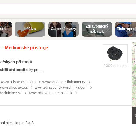
Zdravotnický
káři
Léčiva
Odborné kurzy
Elektropro
nábytek
– Medicínské přístroje
ařských přístrojů
1300 nabídek
ilitační prostředky pro ...
www.odsavacka.com
www.tonometr-tlakomer.cz
tor-zvlhcovac.cz
www.zdravotnicka-technika.com
ezinfekce.sk
www.zdravotnatechnika.sk
abilních skupin A a B.