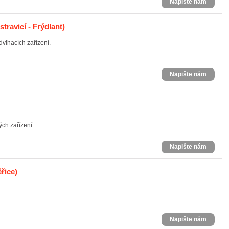
Napište nám
travicí - Frýdlant)
vihacích zařízení.
Napište nám
ých zařízení.
Napište nám
řice)
Napište nám