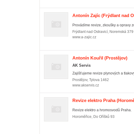
Antonín Zajíc
(Frýdlant nad Os
Provádíme revize, zkoušky a opravy zd
Frýdlant nad Ostravicí
,
Noremská 379
www.a-zajic.cz
Antonín Kouřil
(Prostějov)
AK Servis
Zajišťujeme revize plynových a tlakov
Prostějov
,
Tylova 1462
www.akservis.cz
Revize elektro Praha
(Horomě
Revize elektro a hromosvodů Praha.
Horoměřice
,
Do Oříšků 93