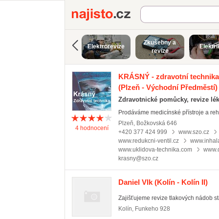
Najisto.cz
Zkušebny a
Elektrorevize
Elektri
revize
KRÁSNÝ - zdravotní technika 
(Plzeň - Východní Předměstí)
Zdravotnické pomůcky, revize lék
Prodáváme medicínské přístroje a rehab
Plzeň
,
Božkovská 646
4
hodnocení
+420 377 424 999
www.szo.cz
www.redukcni-ventil.cz
www.inhala
www.uklidova-technika.com
www.d
krasny@szo.cz
Daniel Vlk
(Kolín - Kolín II)
Zajišťujeme revize tlakových nádob st
Kolín
,
Funkeho 928