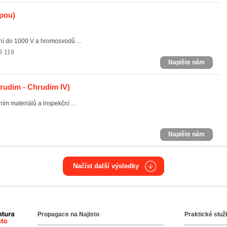
pou)
ení do 1000 V a hromosvodů ...
tě 119
Napište nám
rudim - Chrudim IV)
m materiálů a inspekční ...
Napište nám
Načíst další výsledky
Propagace na Najisto
Praktické služ
Agentura Najisto