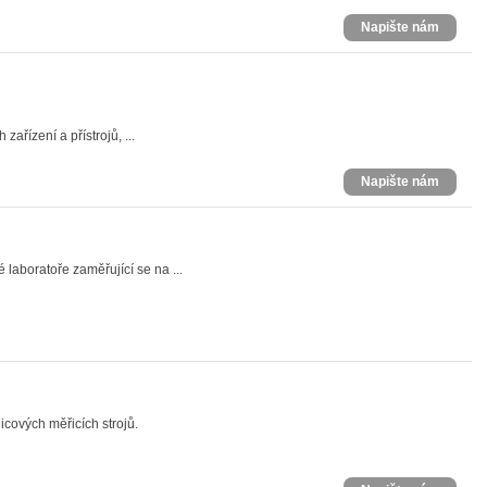
Napište nám
zařízení a přístrojů, ...
Napište nám
laboratoře zaměřující se na ...
cových měřicích strojů.