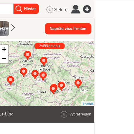
Sekce
Kabelové
Hygienick
jekce
Certifikace
Napište více firmám
Měřicí přístroje
rozvody
potřeby
Zvětšit mapu
+
−
Leaflet
Celá ČR
Vybrat region