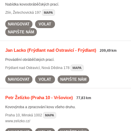
Nabídka kovoobráběčských prací.
Zlín
,
Želechovická 197
MAPA
NAVIGOVAT
VOLAT
NAPIŠTE NÁM
Jan Lacko
(Frýdlant nad Ostravicí - Frýdlant)
209,49 km
Provádění obráběčských prací.
Frýdlant nad Ostravicí
,
Nová Dědina 178
MAPA
NAVIGOVAT
VOLAT
NAPIŠTE NÁM
Petr Želízko
(Praha 10 - Vršovice)
77,83 km
Kovovýroba a zpracování kovu všeho druhu.
Praha 10
,
Minská 1002
MAPA
www.zelizko.cz/