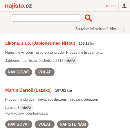
Najisto.cz
menu
SEKCE
ŠTÍTKY
Související sekce/štítky
Najisto.cz
strojní obrábění
Likona, s.r.o.
(Jablonec nad Nisou)
103,13 km
strojní obrábění
(622)
Nabízíme výrobní nástroje a přípravky. Provádíme lisování a ...
soustružení
(973)
frézování
(866)
Jablonec nad Nisou
,
Ještědská 2717
MAPA
Všechny související štítky
NAVIGOVAT
VOLAT
Martin Bartoš
(Lazsko)
107,61 km
Provádíme obrábění kovů, soustružení, frézování, obrážení ...
Lazsko
3
MAPA
www.kovovyroba-bartos.cz/
NAVIGOVAT
VOLAT
NAPIŠTE NÁM