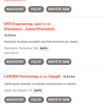
další pobočky (2)
NAVIGOVAT
VOLAT
NAPIŠTE NÁM
DRT Engineering, spol. s r.o.
(Pardubice - Zelené Předměstí)
32,56 km
Nabízíme dodávky produktů výpočetní techniky pro oblast ...
Pardubice
,
Pernerova 168
MAPA
www.drt.cz/
NAVIGOVAT
VOLAT
NAPIŠTE NÁM
LARSEN Technology s.r.o.
(Spojil)
35,62 km
Zajišťujeme dodávky a instalace audiovizuální a satelitní ...
Spojil
,
Na Okrajích 78
MAPA
NAVIGOVAT
VOLAT
NAPIŠTE NÁM