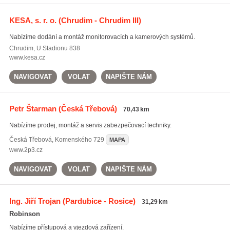
KESA, s. r. o.
(Chrudim - Chrudim III)
Nabízíme dodání a montáž monitorovacích a kamerových systémů.
Chrudim
,
U Stadionu 838
www.kesa.cz
NAVIGOVAT
VOLAT
NAPIŠTE NÁM
Petr Štarman
(Česká Třebová)
70,43 km
Nabízíme prodej, montáž a servis zabezpečovací techniky.
Česká Třebová
,
Komenského 729
MAPA
www.2p3.cz
NAVIGOVAT
VOLAT
NAPIŠTE NÁM
Ing. Jiří Trojan
(Pardubice - Rosice)
31,29 km
Robinson
Nabízíme přístupová a vjezdová zařízení.