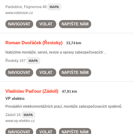
Pardubice
,
Fügnerova 48
MAPA
www.robinson.cz
NAVIGOVAT
VOLAT
NAPIŠTE NÁM
Roman Dvořáček
(Řestoky)
33,74 km
Nabízíme montáže, servis, revize a opravy zabezpečovacích ...
Řestoky
167
MAPA
NAVIGOVAT
VOLAT
NAPIŠTE NÁM
Vladislav Paďour
(Zádolí)
47,91 km
VP elektro
Provádění elektromontážních prací, montáže zabezpečovacích systémů.
Zádolí
16
MAPA
www.vp-elektro.cz
NAVIGOVAT
VOLAT
NAPIŠTE NÁM