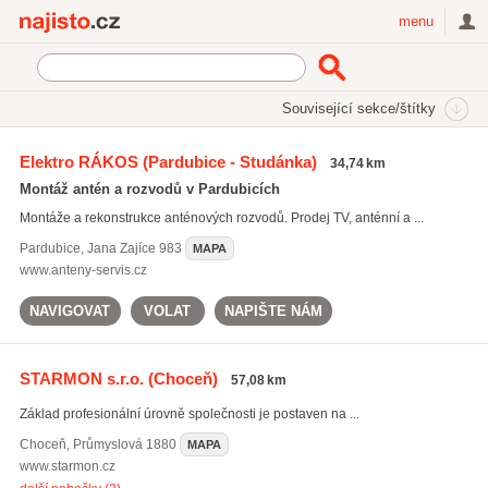
Najisto.cz
menu
SEKCE
ŠTÍTKY
Související sekce/štítky
Najisto.cz
zabezpečovací systémy
Elektro RÁKOS
(Pardubice - Studánka)
34,74 km
zabezpečovací systémy
(1944)
Montáž antén a rozvodů v Pardubicích
ochrana majetku
(1126)
Montáže a rekonstrukce anténových rozvodů. Prodej TV, anténní a ...
bezpečnostní kamery
(1337)
Pardubice
,
Jana Zajíce 983
MAPA
Všechny související štítky
www.anteny-servis.cz
NAVIGOVAT
VOLAT
NAPIŠTE NÁM
STARMON s.r.o.
(Choceň)
57,08 km
Základ profesionální úrovně společnosti je postaven na ...
Choceň
,
Průmyslová 1880
MAPA
www.starmon.cz