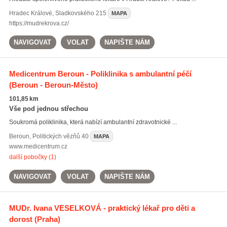
Hradec Králové
,
Sladkovského 215
MAPA
https://mudrekrova.cz/
NAVIGOVAT
VOLAT
NAPIŠTE NÁM
Medicentrum Beroun - Poliklinika s ambulantní péčí
(Beroun - Beroun-Město)
101,85 km
Vše pod jednou střechou
Soukromá poliklinika, která nabízí ambulantní zdravotnické ...
Beroun
,
Politických vězňů 40
MAPA
www.medicentrum.cz
další pobočky (1)
NAVIGOVAT
VOLAT
NAPIŠTE NÁM
MUDr. Ivana VESELKOVÁ - praktický lékař pro děti a
dorost
(Praha)