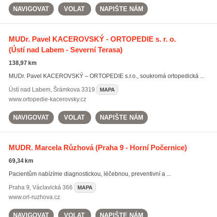
NAVIGOVAT
VOLAT
NAPIŠTE NÁM
MUDr. Pavel KACEROVSKÝ - ORTOPEDIE s. r. o.
(Ústí nad Labem - Severní Terasa)
138,97 km
MUDr. Pavel KACEROVSKÝ – ORTOPEDIE s.r.o., soukromá ortopedická ...
Ústí nad Labem
,
Šrámkova 3319
MAPA
www.ortopedie-kacerovsky.cz
NAVIGOVAT
VOLAT
NAPIŠTE NÁM
MUDR. Marcela Růzhová
(Praha 9 - Horní Počernice)
69,34 km
Pacientům nabízíme diagnostickou, léčebnou, preventivní a ...
Praha 9
,
Václavická 366
MAPA
www.orl-ruzhova.cz
NAVIGOVAT
VOLAT
NAPIŠTE NÁM