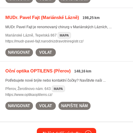
MUDr. Pavel Fajt
(Mariánské Lázně)
198,25 km
MUDr. Pavel Fajt je renomovaný chirurg v Mariánských Lázních, ...
Mariánské Lázně
,
Tepelská 867
MAPA
https://mudr-pavel-fajt.narodnizdravotniregistr.cz/
NAVIGOVAT
VOLAT
Oční optika OPTILENS
(Přerov)
148,16 km
Potřebujete nové brýle nebo kontaktní čočky? Navštivte naši ...
Přerov
,
Žerotínovo nám. 643
MAPA
https://www.optikaoptilens.cz/
NAVIGOVAT
VOLAT
NAPIŠTE NÁM