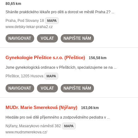
80,65 km
Sháníte praktického lékaře pro děti a dorost ve městě Praha 2? ...
Praha
,
Pod Slovany 18
MAPA
www.detsky-lekar-praha2.cz
NAVIGOVAT
VOLAT
NAPIŠTE NÁM
Gynekologie Přeštice s.r.o.
(Přeštice)
156,58 km
Jsme gynekologická ordinace v Přešticích, specializujeme se na ...
Přeštice
,
1205 Husova
MAPA
NAVIGOVAT
VOLAT
NAPIŠTE NÁM
MUDr. Marie Smereková
(Nýřany)
163,06 km
Hledáte pro své dítě příjemného a zodpovědného pediatra v ...
Nýřany
,
Masarykovo náměstí 382
MAPA
www.mudrsmerekova.cz/