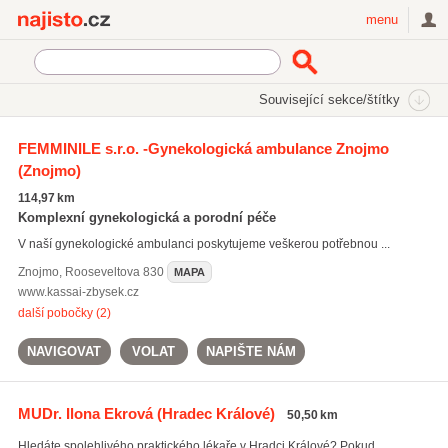
Najisto.cz
menu
SEKCE
ŠTÍTKY
Související sekce/štítky
Najisto.cz
Zdraví
Lékaři a lékařské ordinace
FEMMINILE s.r.o. -Gynekologická ambulance Znojmo
(Znojmo)
Stomatologie
(3390)
Praktičtí lékaři
(3011)
114,97 km
Dětští a dorostoví lékaři
(1474)
Komplexní gynekologická a porodní péče
V naší gynekologické ambulanci poskytujeme veškerou potřebnou ...
Všechny související sekce
Znojmo
,
Rooseveltova 830
MAPA
www.kassai-zbysek.cz
další pobočky (2)
NAVIGOVAT
VOLAT
NAPIŠTE NÁM
MUDr. Ilona Ekrová
(Hradec Králové)
50,50 km
Hledáte spolehlivého praktického lékaře v Hradci Králové? Pokud ...