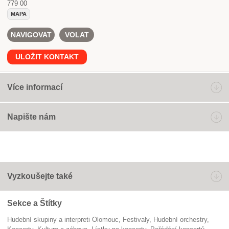
779 00
MAPA
NAVIGOVAT
VOLAT
ULOŽIT KONTAKT
Více informací
Napište nám
Vyzkoušejte také
Sekce a Štítky
Hudební skupiny a interpreti Olomouc
festivaly
hudební orchestry