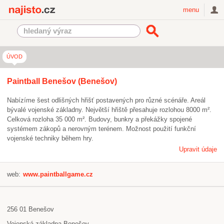
Najisto.cz
menu
ÚVOD
Paintball Benešov (Benešov)
Nabízíme šest odlišných hřišť postavených pro různé scénáře. Areál
bývalé vojenské základny. Největší hřiště přesahuje rozlohou 8000 m².
Celková rozloha 35 000 m². Budovy, bunkry a překážky spojené
systémem zákopů a nerovným terénem. Možnost použití funkční
vojenské techniky během hry.
Upravit údaje
web:
www.paintballgame.cz
256 01
Benešov
Vojenská základna Benešov