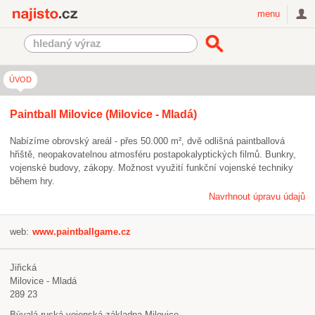
Najisto.cz
menu
ÚVOD
Paintball Milovice (Milovice - Mladá)
Nabízíme obrovský areál - přes 50.000 m², dvě odlišná paintballová
hřiště, neopakovatelnou atmosféru postapokalyptických filmů. Bunkry,
vojenské budovy, zákopy. Možnost využití funkční vojenské techniky
během hry.
Navrhnout úpravu údajů
web:
www.paintballgame.cz
Jiřická
Milovice - Mladá
289 23
Bývalá ruská vojenská základna Milovice