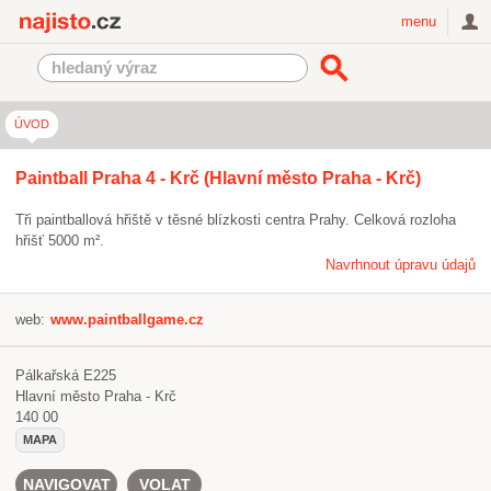
Najisto.cz
menu
ÚVOD
Paintball Praha 4 - Krč (Hlavní město Praha - Krč)
Tři paintballová hřiště v těsné blízkosti centra Prahy. Celková rozloha
hřišť 5000 m².
Navrhnout úpravu údajů
web:
www.paintballgame.cz
Pálkařská E225
Hlavní město Praha - Krč
140 00
MAPA
NAVIGOVAT
VOLAT