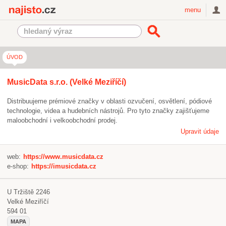
Najisto.cz
menu
ÚVOD
MusicData s.r.o. (Velké Meziříčí)
Distribuujeme prémiové značky v oblasti ozvučení, osvětlení, pódiové
technologie, videa a hudebních nástrojů. Pro tyto značky zajišťujeme
maloobchodní i velkoobchodní prodej.
Upravit údaje
web:
https://www.musicdata.cz
e-shop:
https://imusicdata.cz
U Tržiště 2246
Velké Meziříčí
594 01
MAPA