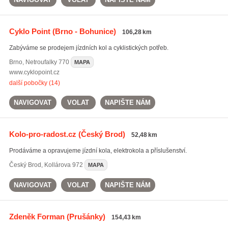
Cyklo Point
(Brno - Bohunice)
106,28 km
Zabýváme se prodejem jízdních kol a cyklistických potřeb.
Brno
,
Netroufalky 770
MAPA
www.cyklopoint.cz
další pobočky (14)
NAVIGOVAT
VOLAT
NAPIŠTE NÁM
Kolo-pro-radost.cz
(Český Brod)
52,48 km
Prodáváme a opravujeme jízdní kola, elektrokola a příslušenství.
Český Brod
,
Kollárova 972
MAPA
NAVIGOVAT
VOLAT
NAPIŠTE NÁM
Zdeněk Forman
(Prušánky)
154,43 km