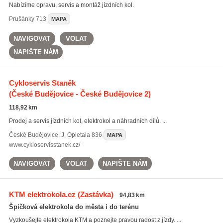
Nabízíme opravu, servis a montáž jízdních kol.
Prušánky
713
MAPA
NAVIGOVAT
VOLAT
NAPIŠTE NÁM
Cykloservis Staněk
(České Budějovice - České Budějovice 2)
118,92 km
Prodej a servis jízdních kol, elektrokol a náhradních dílů. ...
České Budějovice
,
J. Opletala 836
MAPA
www.cykloservisstanek.cz/
NAVIGOVAT
VOLAT
NAPIŠTE NÁM
KTM elektrokola.cz
(Zastávka)
94,83 km
Špičková elektrokola do města i do terénu
Vyzkoušejte elektrokola KTM a poznejte pravou radost z jízdy. ...