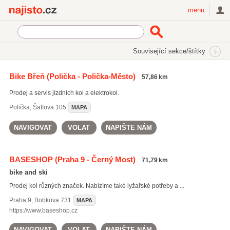
Najisto.cz
menu
SEKCE
ŠTÍTKY
Související sekce/štítky
Najisto.cz
cyklodoplňky
Bike Břeň
(Polička - Polička-Město)
57,86 km
cyklodoplňky
(280)
Prodej a servis jízdních kol a elektrokol.
horská kola
(461)
cyklistické helmy
(618)
Polička
,
Šaffova 105
MAPA
Všechny související štítky
NAVIGOVAT
VOLAT
NAPIŠTE NÁM
BASESHOP
(Praha 9 - Černý Most)
71,79 km
bike and ski
Prodej kol různých značek. Nabízíme také lyžařské potřeby a ...
Praha 9
,
Bobkova 731
MAPA
https://www.baseshop.cz
NAVIGOVAT
VOLAT
NAPIŠTE NÁM