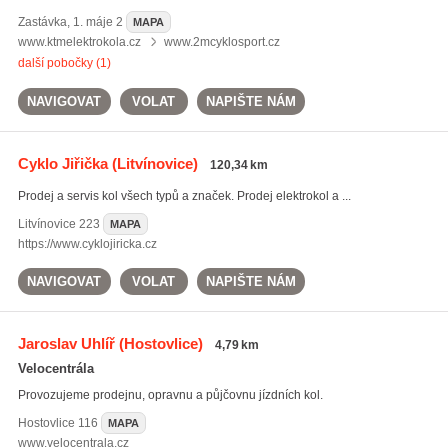
Zastávka
,
1. máje 2
MAPA
www.ktmelektrokola.cz
www.2mcyklosport.cz
další pobočky (1)
NAVIGOVAT
VOLAT
NAPIŠTE NÁM
Cyklo Jiřička
(Litvínovice)
120,34 km
Prodej a servis kol všech typů a značek. Prodej elektrokol a ...
Litvínovice
223
MAPA
https://www.cyklojiricka.cz
NAVIGOVAT
VOLAT
NAPIŠTE NÁM
Jaroslav Uhlíř
(Hostovlice)
4,79 km
Velocentrála
Provozujeme prodejnu, opravnu a půjčovnu jízdních kol.
Hostovlice
116
MAPA
www.velocentrala.cz