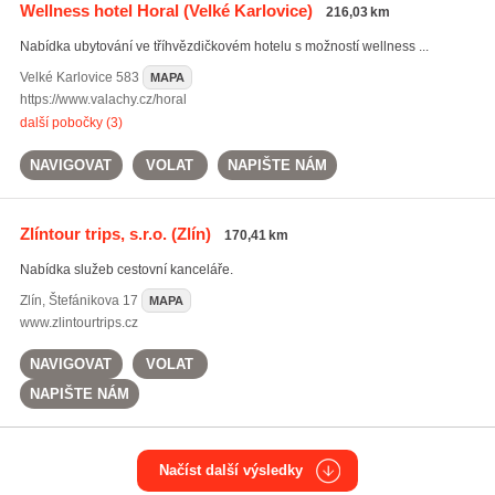
Wellness hotel Horal
(Velké Karlovice)
216,03 km
Nabídka ubytování ve tříhvězdičkovém hotelu s možností wellness ...
Velké Karlovice
583
MAPA
https://www.valachy.cz/horal
další pobočky (3)
NAVIGOVAT
VOLAT
NAPIŠTE NÁM
Zlíntour trips, s.r.o.
(Zlín)
170,41 km
Nabídka služeb cestovní kanceláře.
Zlín
,
Štefánikova 17
MAPA
www.zlintourtrips.cz
NAVIGOVAT
VOLAT
NAPIŠTE NÁM
Načíst další výsledky