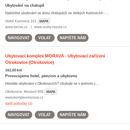
Ubytování na chalupě
Nabízíme ubytování ve dvou chalupách ve Velkých Karlovicích - ...
Velké Karlovice
161
MAPA
www.becva.cz
www.sruby-razula.cz
NAVIGOVAT
VOLAT
NAPIŠTE NÁM
Ubytovací komplex MORAVA - Ubytovací zařízení
Otrokovice
(Otrokovice)
162,00 km
Provozujeme hotel, penzion a ubytovnu
Hledáte ubytování v Otrokovicích? Ubytujte se v jednom z ...
Otrokovice
,
Moravní 958
MAPA
www.komplexmorava.cz
další pobočky (3)
NAVIGOVAT
VOLAT
NAPIŠTE NÁM