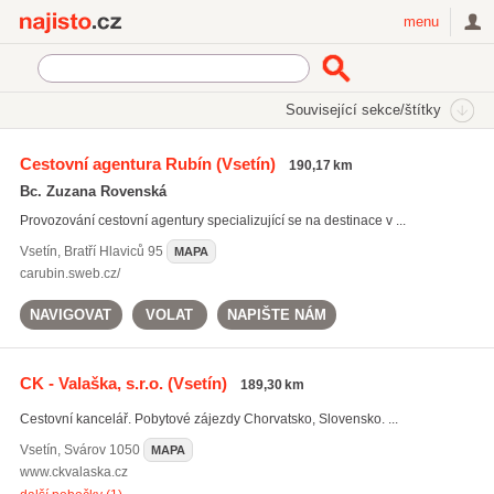
Najisto.cz
menu
SEKCE
ŠTÍTKY
Související sekce/štítky
Najisto.cz
Cestování a ubytování
Cestovní agentura Rubín
(Vsetín)
190,17 km
Ubytování
(11044)
Bc. Zuzana Rovenská
Regionální informace
(6821)
Provozování cestovní agentury specializující se na destinace v ...
Cestovní kanceláře a agentury
(2486)
Vsetín
,
Bratří Hlaviců 95
MAPA
Všechny související sekce
carubin.sweb.cz/
NAVIGOVAT
VOLAT
NAPIŠTE NÁM
CK - Valaška, s.r.o.
(Vsetín)
189,30 km
Cestovní kancelář. Pobytové zájezdy Chorvatsko, Slovensko. ...
Vsetín
,
Svárov 1050
MAPA
www.ckvalaska.cz