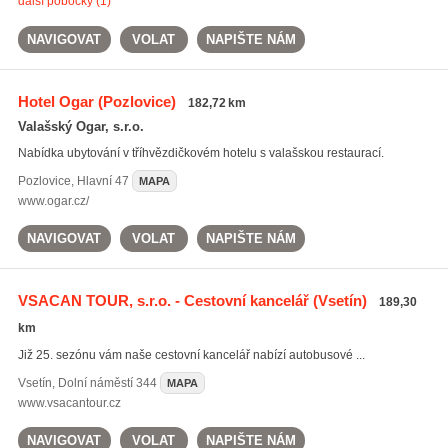
další pobočky (1)
NAVIGOVAT
VOLAT
NAPIŠTE NÁM
Hotel Ogar
(Pozlovice)
182,72 km
Valašský Ogar, s.r.o.
Nabídka ubytování v tříhvězdičkovém hotelu s valašskou restaurací.
Pozlovice
,
Hlavní 47
MAPA
www.ogar.cz/
NAVIGOVAT
VOLAT
NAPIŠTE NÁM
VSACAN TOUR, s.r.o. - Cestovní kancelář
(Vsetín)
189,30
km
Již 25. sezónu vám naše cestovní kancelář nabízí autobusové ...
Vsetín
,
Dolní náměstí 344
MAPA
www.vsacantour.cz
NAVIGOVAT
VOLAT
NAPIŠTE NÁM