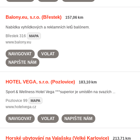
Balony.eu, s.r.o.
(Břestek)
157,06 km
Nabídka vyhlídkových a reklamních letů balónem.
Břestek
316
MAPA
www.balony.eu
NAVIGOVAT
VOLAT
NAPIŠTE NÁM
HOTEL VEGA, s.r.o.
(Pozlovice)
183,10 km
Sport & Wellness Hotel Vega ***superior je umístěn na svazích ...
Pozlovice
99
MAPA
www.hotelvega.cz
NAVIGOVAT
VOLAT
NAPIŠTE NÁM
Horské ubytování na Valašsku
(Velké Karlovice)
213,71 km