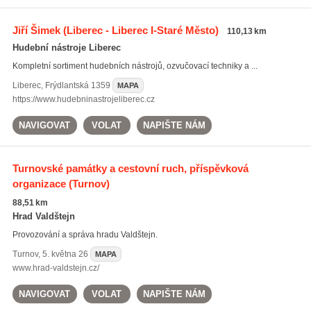
Jiří Šimek
(Liberec - Liberec I-Staré Město)
110,13 km
Hudební nástroje Liberec
Kompletní sortiment hudebních nástrojů, ozvučovací techniky a ...
Liberec
,
Frýdlantská 1359
MAPA
https://www.hudebninastrojeliberec.cz
NAVIGOVAT
VOLAT
NAPIŠTE NÁM
Turnovské památky a cestovní ruch, příspěvková
organizace
(Turnov)
88,51 km
Hrad Valdštejn
Provozování a správa hradu Valdštejn.
Turnov
,
5. května 26
MAPA
www.hrad-valdstejn.cz/
NAVIGOVAT
VOLAT
NAPIŠTE NÁM