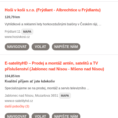
Hoši v koši s.r.o.
(Frýdlant - Albrechtice u Frýdlantu)
120,79 km
Vyhlídkové a reklamní lety horkovzdušnými balóny v Českém ráji, ...
Frýdlant
11
MAPA
www.hosivkosi.cz
NAVIGOVAT
VOLAT
NAPIŠTE NÁM
E-satelityHD – Prodej a montáž antén, satelitů a TV
příslušenství
(Jablonec nad Nisou - Mšeno nad Nisou)
104,85 km
Kvalitní příjem ať jste kdekoliv
Specializujeme se na prodej, montáž a servis televizního ...
Jablonec nad Nisou
,
Mozartova 3651
MAPA
www.e-satelityhd.cz
další pobočky (3)
NAVIGOVAT
VOLAT
NAPIŠTE NÁM