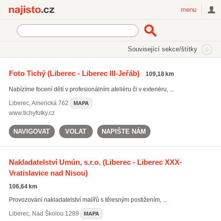
Najisto.cz
menu
SEKCE
ŠTÍTKY
Související sekce/štítky
Najisto.cz
Kultura a zábava
Foto Tichý
(Liberec - Liberec III-Jeřáb)
109,18 km
Sportovní zařízení
(3108)
Nabízíme focení dětí v profesionálním ateliéru či v exteriéru, ...
Umělecké a kulturní služby
(2213)
Fotografie
(1738)
Liberec
,
Americká 762
MAPA
www.tichyfotky.cz
Všechny související sekce
NAVIGOVAT
VOLAT
NAPIŠTE NÁM
Nakladatelství Umún, s.r.o.
(Liberec - Liberec XXX-
Vratislavice nad Nisou)
106,64 km
Provozování nakladatelství malířů s tělesným postižením, ...
Liberec
,
Nad Školou 1289
MAPA