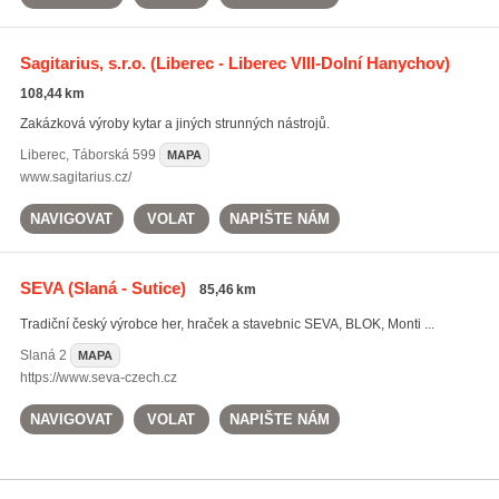
Sagitarius, s.r.o.
(Liberec - Liberec VIII-Dolní Hanychov)
108,44 km
Zakázková výroby kytar a jiných strunných nástrojů.
Liberec
,
Táborská 599
MAPA
www.sagitarius.cz/
NAVIGOVAT
VOLAT
NAPIŠTE NÁM
SEVA
(Slaná - Sutice)
85,46 km
Tradiční český výrobce her, hraček a stavebnic SEVA, BLOK, Monti ...
Slaná
2
MAPA
https://www.seva-czech.cz
NAVIGOVAT
VOLAT
NAPIŠTE NÁM