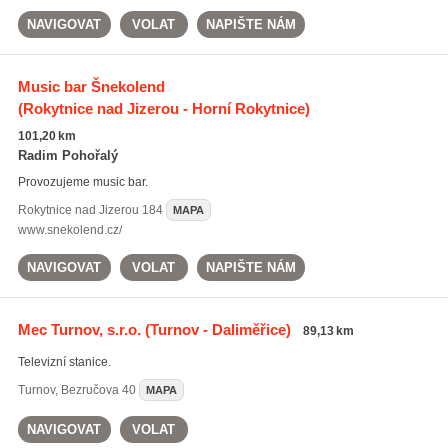
NAVIGOVAT
VOLAT
NAPIŠTE NÁM
Music bar Šnekolend
(Rokytnice nad Jizerou - Horní Rokytnice)
101,20 km
Radim Pohořalý
Provozujeme music bar.
Rokytnice nad Jizerou
184
MAPA
www.snekolend.cz/
NAVIGOVAT
VOLAT
NAPIŠTE NÁM
Mec Turnov, s.r.o.
(Turnov - Daliměřice)
89,13 km
Televizní stanice.
Turnov
,
Bezručova 40
MAPA
NAVIGOVAT
VOLAT