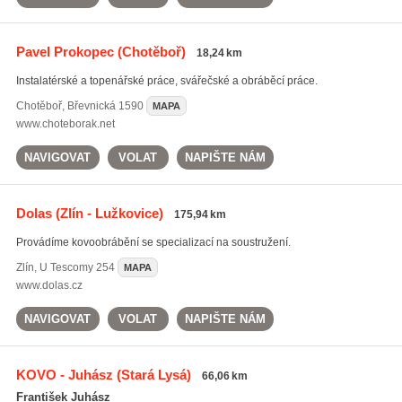
Pavel Prokopec
(Chotěboř)
18,24 km
Instalatérské a topenářské práce, svářečské a obráběcí práce.
Chotěboř
,
Břevnická 1590
MAPA
www.choteborak.net
NAVIGOVAT
VOLAT
NAPIŠTE NÁM
Dolas
(Zlín - Lužkovice)
175,94 km
Provádíme kovoobrábění se specializací na soustružení.
Zlín
,
U Tescomy 254
MAPA
www.dolas.cz
NAVIGOVAT
VOLAT
NAPIŠTE NÁM
KOVO - Juhász
(Stará Lysá)
66,06 km
František Juhász