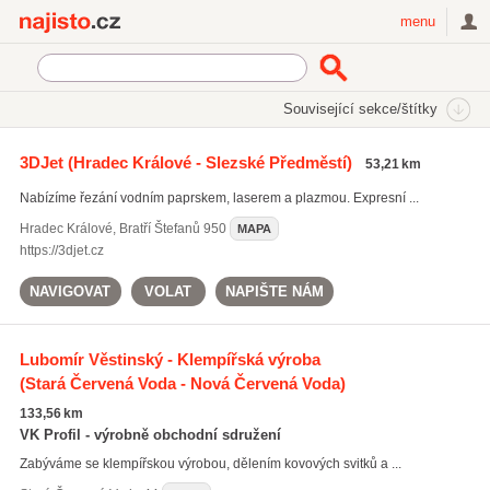
Najisto.cz
menu
SEKCE
ŠTÍTKY
Související sekce/štítky
Najisto.cz
dělení kovových materiálů
3DJet
(Hradec Králové - Slezské Předměstí)
53,21 km
dělení kovových materiálů
(64)
Nabízíme řezání vodním paprskem, laserem a plazmou. Expresní ...
ocelové trubky
(674)
kovové konstrukce
(701)
Hradec Králové
,
Bratří Štefanů 950
MAPA
https://3djet.cz
Všechny související štítky
NAVIGOVAT
VOLAT
NAPIŠTE NÁM
Lubomír Věstinský - Klempířská výroba
(Stará Červená Voda - Nová Červená Voda)
133,56 km
VK Profil - výrobně obchodní sdružení
Zabýváme se klempířskou výrobou, dělením kovových svitků a ...