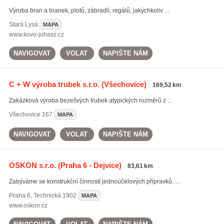
Výroba bran a branek, plotů, zábradlí, regálů, jakýchkoliv ...
Stará Lysá
MAPA
www.kovo-juhasz.cz
NAVIGOVAT
VOLAT
NAPIŠTE NÁM
C + W výroba trubek s.r.o.
(Všechovice)
169,52 km
Zakázková výroba bezešvých trubek atypických rozměrů z ...
Všechovice
167
MAPA
NAVIGOVAT
VOLAT
NAPIŠTE NÁM
OSKON s.r.o.
(Praha 6 - Dejvice)
83,61 km
Zabýváme se konstrukční činností jednoúčelových přípravků, ...
Praha 6
,
Technická 1902
MAPA
www.oskon.cz