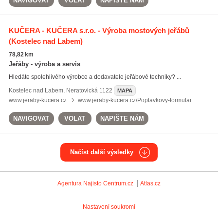
NAVIGOVAT
VOLAT
NAPIŠTE NÁM
KUČERA - KUČERA s.r.o. - Výroba mostových jeřábů
(Kostelec nad Labem)
78,82 km
Jeřáby - výroba a servis
Hledáte spolehlivého výrobce a dodavatele jeřábové techniky? ...
Kostelec nad Labem
,
Neratovická 1122
MAPA
www.jeraby-kucera.cz
www.jeraby-kucera.cz/Poptavkovy-formular
NAVIGOVAT
VOLAT
NAPIŠTE NÁM
Načíst další výsledky
Agentura Najisto
Centrum.cz
Atlas.cz
Nastavení soukromí