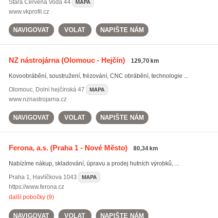
Stará Červená Voda
44
MAPA
www.vkprofil.cz
NAVIGOVAT
VOLAT
NAPIŠTE NÁM
NZ nástrojárna
(Olomouc - Hejčín)
129,70 km
Kovoobrábění, soustružení, frézování, CNC obrábění, technologie ...
Olomouc
,
Dolní hejčínská 47
MAPA
www.nznastrojarna.cz
NAVIGOVAT
VOLAT
NAPIŠTE NÁM
Ferona, a.s.
(Praha 1 - Nové Město)
80,34 km
Nabízíme nákup, skladování, úpravu a prodej hutních výrobků, ...
Praha 1
,
Havlíčkova 1043
MAPA
https://www.ferona.cz
další pobočky (9)
NAVIGOVAT
VOLAT
NAPIŠTE NÁM