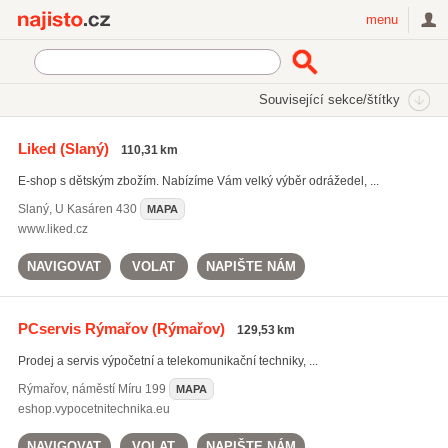
Najisto.cz
menu
SEKCE
ŠTÍTKY
Související sekce/štítky
Najisto.cz
dětské trampolíny
Liked
(Slaný)
110,31 km
dětské trampolíny
(27)
E-shop s dětským zbožím. Nabízíme Vám velký výběr odrážedel, ...
trampolíny s ochrannou sítí
(30)
hračky pro kluky
(627)
Slaný
,
U Kasáren 430
MAPA
www.liked.cz
Všechny související štítky
NAVIGOVAT
VOLAT
NAPIŠTE NÁM
PCservis Rýmařov
(Rýmařov)
129,53 km
Prodej a servis výpočetní a telekomunikační techniky, ...
Rýmařov
,
náměstí Míru 199
MAPA
eshop.vypocetnitechnika.eu
NAVIGOVAT
VOLAT
NAPIŠTE NÁM