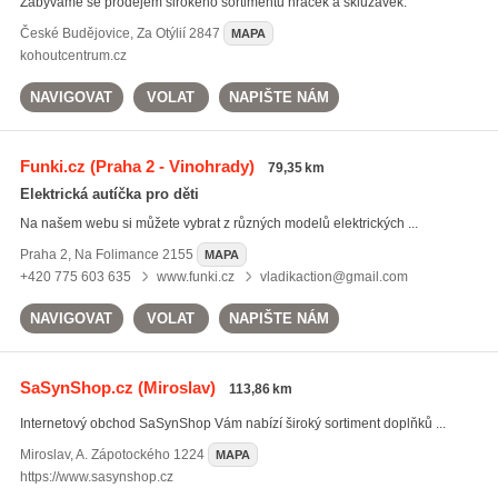
Zabýváme se prodejem širokého sortimentu hraček a skluzavek.
České Budějovice
,
Za Otýlií 2847
MAPA
kohoutcentrum.cz
NAVIGOVAT
VOLAT
NAPIŠTE NÁM
Funki.cz
(Praha 2 - Vinohrady)
79,35 km
Elektrická autíčka pro děti
Na našem webu si můžete vybrat z různých modelů elektrických ...
Praha 2
,
Na Folimance 2155
MAPA
+420 775 603 635
www.funki.cz
vladikaction@gmail.com
NAVIGOVAT
VOLAT
NAPIŠTE NÁM
SaSynShop.cz
(Miroslav)
113,86 km
Internetový obchod SaSynShop Vám nabízí široký sortiment doplňků ...
Miroslav
,
A. Zápotockého 1224
MAPA
https://www.sasynshop.cz