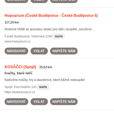
Hopsarium
(České Budějovice - České Budějovice 5)
117,25 km
Rodinné hřiště se spoustou atrakcí pro děti i dospělé, zaručená ...
České Budějovice
,
Vrbenská 2290
MAPA
www.hopsarium.cz
NAVIGOVAT
VOLAT
NAPIŠTE NÁM
KOSÁČCI
(Spojil)
35,02 km
hračky, které letííí
Nabízíme hračky, hry a stavebnice, které běžně nekoupíte!
Spojil
,
Pod Habřím 143
MAPA
https://www.kosacci.cz
NAVIGOVAT
VOLAT
NAPIŠTE NÁM