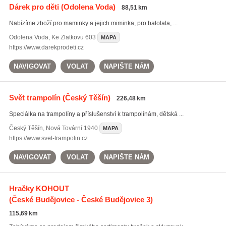
Dárek pro děti
(Odolena Voda)
88,51 km
Nabízíme zboží pro maminky a jejich miminka, pro batolala, ...
Odolena Voda
,
Ke Zlatkovu 603
MAPA
https://www.darekprodeti.cz
NAVIGOVAT
VOLAT
NAPIŠTE NÁM
Svět trampolín
(Český Těšín)
226,48 km
Speciálka na trampolíny a příslušenství k trampolínám, dětská ...
Český Těšín
,
Nová Tovární 1940
MAPA
https://www.svet-trampolin.cz
NAVIGOVAT
VOLAT
NAPIŠTE NÁM
Hračky KOHOUT
(České Budějovice - České Budějovice 3)
115,69 km