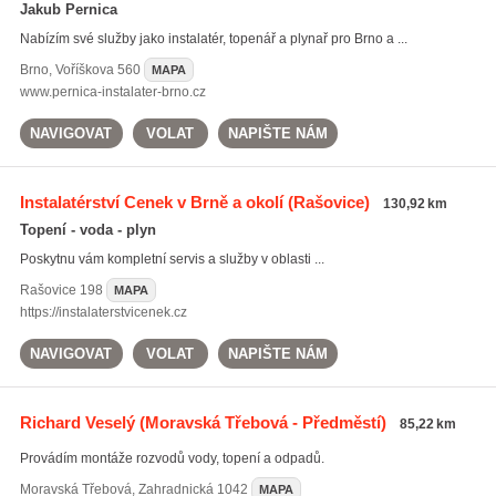
Jakub Pernica
Nabízím své služby jako instalatér, topenář a plynař pro Brno a ...
Brno
,
Voříškova 560
MAPA
www.pernica-instalater-brno.cz
NAVIGOVAT
VOLAT
NAPIŠTE NÁM
Instalatérství Cenek v Brně a okolí
(Rašovice)
130,92 km
Topení - voda - plyn
Poskytnu vám kompletní servis a služby v oblasti ...
Rašovice
198
MAPA
https://instalaterstvicenek.cz
NAVIGOVAT
VOLAT
NAPIŠTE NÁM
Richard Veselý
(Moravská Třebová - Předměstí)
85,22 km
Provádím montáže rozvodů vody, topení a odpadů.
Moravská Třebová
,
Zahradnická 1042
MAPA