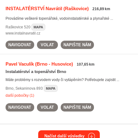
INSTALATÉRSTVÍ Navrátil
(Raškovice)
216,89 km
Provádíme veškeré topenářské, vodoinstalatérské a plynařské ...
Raškovice
520
MAPA
www.instalnavratil.cz
NAVIGOVAT
VOLAT
NAPIŠTE NÁM
Pavel Vaculík
(Brno - Husovice)
107,65 km
Instalatérství a topenářství Brno
Máte problémy s rozvodem vody či vytápěním? Potřebujete zajistit ...
Brno
,
Sekaninova 893
MAPA
další pobočky (1)
NAVIGOVAT
VOLAT
NAPIŠTE NÁM
Načíst další výsledky