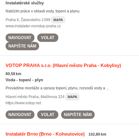
Instalatérské služby
Nabízím práce v oblasti vody, topení a plynu.
Praha 6
,
Žalanského 1399
MAPA
www.instalater-nonstop-praha.cz
NAVIGOVAT
VOLAT
NAPIŠTE NÁM
VOTOP PRAHA s.r.o.
(Hlavní město Praha - Kobylisy)
80,58 km
Voda - topení - plyn
Provádíme montáže a opravy topení, plynu, rozvodů vody a ...
Hlavní město Praha
,
Mašínova 324
MAPA
https://www.votop.net
NAVIGOVAT
VOLAT
NAPIŠTE NÁM
Instalatér Brno
(Brno - Kohoutovice)
102,80 km