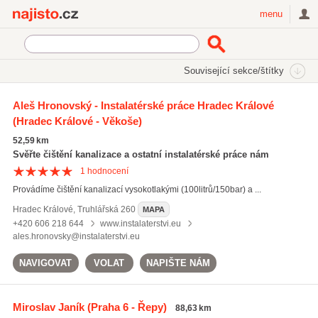
Najisto.cz
menu
SEKCE
ŠTÍTKY
Související sekce/štítky
Najisto.cz
voda plyn topení
Aleš Hronovský - Instalatérské práce Hradec Králové
(Hradec Králové - Věkoše)
voda plyn topení
(2674)
rozvody vody
(2246)
52,59 km
plynařské práce
(1211)
Svěřte čištění kanalizace a ostatní instalatérské práce nám
1
hodnocení
Všechny související štítky
Provádíme čištění kanalizací vysokotlakými (100litrů/150bar) a ...
Hradec Králové
,
Truhlářská 260
MAPA
+420 606 218 644
www.instalaterstvi.eu
ales.hronovsky@instalaterstvi.eu
NAVIGOVAT
VOLAT
NAPIŠTE NÁM
Miroslav Janík
(Praha 6 - Řepy)
88,63 km