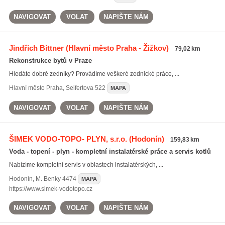
NAVIGOVAT
VOLAT
NAPIŠTE NÁM
Jindřich Bittner
(Hlavní město Praha - Žižkov)
79,02 km
Rekonstrukce bytů v Praze
Hledáte dobré zedníky? Provádíme veškeré zednické práce, ...
Hlavní město Praha
,
Seifertova 522
MAPA
NAVIGOVAT
VOLAT
NAPIŠTE NÁM
ŠIMEK VODO-TOPO- PLYN, s.r.o.
(Hodonín)
159,83 km
Voda - topení - plyn - kompletní instalatérské práce a servis kotlů
Nabízíme kompletní servis v oblastech instalatérských, ...
Hodonín
,
M. Benky 4474
MAPA
https://www.simek-vodotopo.cz
NAVIGOVAT
VOLAT
NAPIŠTE NÁM