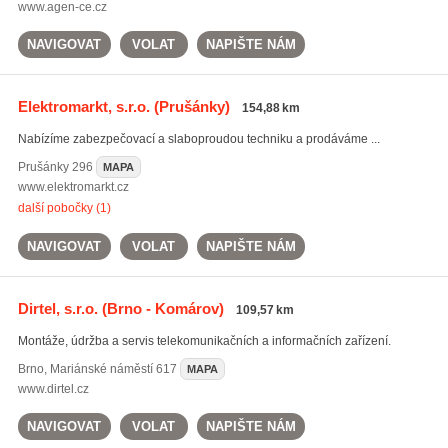
www.agen-ce.cz
NAVIGOVAT
VOLAT
NAPIŠTE NÁM
Elektromarkt, s.r.o.
(Prušánky)
154,88 km
Nabízíme zabezpečovací a slaboproudou techniku a prodáváme ...
Prušánky
296
MAPA
www.elektromarkt.cz
další pobočky (1)
NAVIGOVAT
VOLAT
NAPIŠTE NÁM
Dirtel, s.r.o.
(Brno - Komárov)
109,57 km
Montáže, údržba a servis telekomunikačních a informačních zařízení.
Brno
,
Mariánské náměstí 617
MAPA
www.dirtel.cz
NAVIGOVAT
VOLAT
NAPIŠTE NÁM