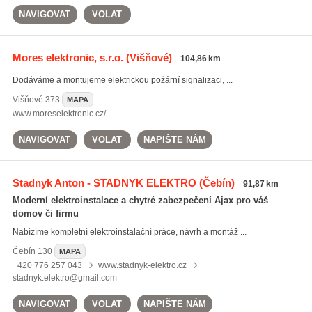
NAVIGOVAT
VOLAT
Mores elektronic, s.r.o.
(Višňové)
104,86 km
Dodáváme a montujeme elektrickou požární signalizaci, ...
Višňové
373
MAPA
www.moreselektronic.cz/
NAVIGOVAT
VOLAT
NAPIŠTE NÁM
Stadnyk Anton - STADNYK ELEKTRO
(Čebín)
91,87 km
Moderní elektroinstalace a chytré zabezpečení Ajax pro váš
domov či firmu
Nabízíme kompletní elektroinstalační práce, návrh a montáž ...
Čebín
130
MAPA
+420 776 257 043
www.stadnyk-elektro.cz
stadnyk.elektro@gmail.com
NAVIGOVAT
VOLAT
NAPIŠTE NÁM