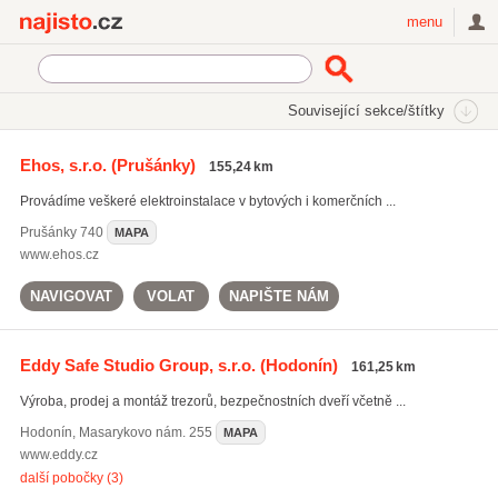
Najisto.cz
menu
SEKCE
ŠTÍTKY
Související sekce/štítky
Najisto.cz
zabezpečovací systémy
Ehos, s.r.o.
(Prušánky)
155,24 km
zabezpečovací systémy
(1944)
Provádíme veškeré elektroinstalace v bytových i komerčních ...
bezpečnostní kamery
(1337)
ochrana majetku
(1126)
Prušánky
740
MAPA
www.ehos.cz
Všechny související štítky
NAVIGOVAT
VOLAT
NAPIŠTE NÁM
Eddy Safe Studio Group, s.r.o.
(Hodonín)
161,25 km
Výroba, prodej a montáž trezorů, bezpečnostních dveří včetně ...
Hodonín
,
Masarykovo nám. 255
MAPA
www.eddy.cz
další pobočky (3)