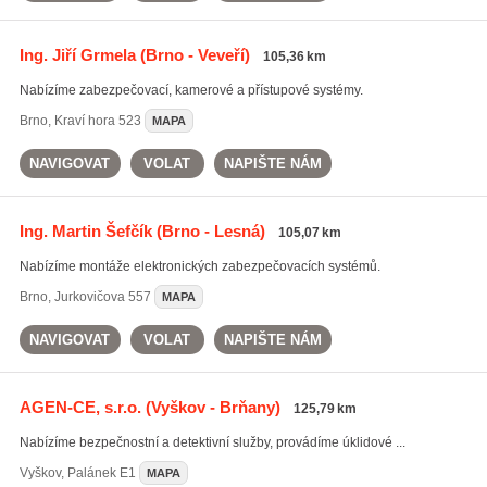
Ing. Jiří Grmela
(Brno - Veveří)
105,36 km
Nabízíme zabezpečovací, kamerové a přístupové systémy.
Brno
,
Kraví hora 523
MAPA
NAVIGOVAT
VOLAT
NAPIŠTE NÁM
Ing. Martin Šefčík
(Brno - Lesná)
105,07 km
Nabízíme montáže elektronických zabezpečovacích systémů.
Brno
,
Jurkovičova 557
MAPA
NAVIGOVAT
VOLAT
NAPIŠTE NÁM
AGEN-CE, s.r.o.
(Vyškov - Brňany)
125,79 km
Nabízíme bezpečnostní a detektivní služby, provádíme úklidové ...
Vyškov
,
Palánek E1
MAPA