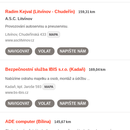
Radim Kejval
(Litvínov - Chudeřín)
159,31 km
A.S.C. Litvínov
Provozování autoservisu a pneuservisu.
Litvínov
,
Chudeřínská 433
MAPA
www.asclitvinov.cz
NAVIGOVAT
VOLAT
NAPIŠTE NÁM
Bezpečnostní služba IBIS s.r.o.
(Kadaň)
169,04 km
Nabízíme ostrahu majetku a osob, montáž a údržbu ...
Kadaň
,
kpt. Jaroše 593
MAPA
www.bs-ibis.cz
NAVIGOVAT
VOLAT
NAPIŠTE NÁM
ADE computer
(Bílina)
145,67 km