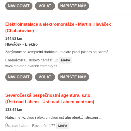
NAVIGOVAT
VOLAT
NAPIŠTE NÁM
Elektroinstalace a elektromontáže - Martin Hlaváček
(Chabařovice)
144,52 km
Hlaváček - Elektro
Zabýváme se kompletní dodávkou elektro prací jak pro soukromé ...
Chabařovice
,
Husovo náměstí 12
MAPA
www.elektrohlavacek.estranky.cz
NAVIGOVAT
VOLAT
NAPIŠTE NÁM
Severočeská bezpečnostní agentura, s.r.o.
(Ústí nad Labem - Ústí nad Labem-centrum)
138,44 km
Nabízíme fyzickou i elektronickou ostrahu objektů, střežení ...
Ústí nad Labem
,
Revoluční 177
MAPA