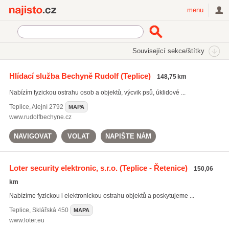
Najisto.cz
menu
SEKCE
ŠTÍTKY
Související sekce/štítky
Najisto.cz
zabezpečovací systémy
Hlídací služba Bechyně Rudolf
(Teplice)
148,75 km
zabezpečovací systémy
(1944)
Nabízím fyzickou ostrahu osob a objektů, výcvik psů, úklidové ...
ochrana majetku
(1126)
bezpečnostní kamery
(1337)
Teplice
,
Alejní 2792
MAPA
www.rudolfbechyne.cz
Všechny související štítky
NAVIGOVAT
VOLAT
NAPIŠTE NÁM
Loter security elektronic, s.r.o.
(Teplice - Řetenice)
150,06
km
Nabízíme fyzickou i elektronickou ostrahu objektů a poskytujeme ...
Teplice
,
Sklářská 450
MAPA
www.loter.eu