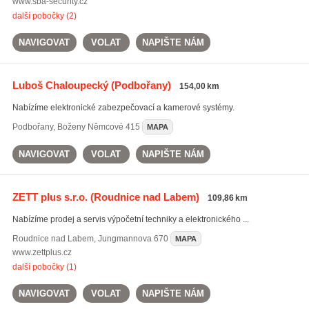
www.sba-security.cz
další pobočky (2)
NAVIGOVAT
VOLAT
NAPIŠTE NÁM
Luboš Chaloupecký
(Podbořany)
154,00 km
Nabízíme elektronické zabezpečovací a kamerové systémy.
Podbořany
,
Boženy Němcové 415
MAPA
NAVIGOVAT
VOLAT
NAPIŠTE NÁM
ZETT plus s.r.o.
(Roudnice nad Labem)
109,86 km
Nabízíme prodej a servis výpočetní techniky a elektronického ...
Roudnice nad Labem
,
Jungmannova 670
MAPA
www.zettplus.cz
další pobočky (1)
NAVIGOVAT
VOLAT
NAPIŠTE NÁM