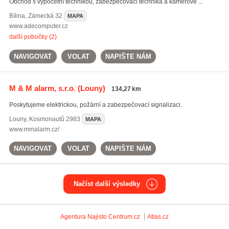
Obchod s výpočetní technikou, zabezpečovací technika a kamerové ...
Bílina
,
Zámecká 32
MAPA
www.adecomputer.cz
další pobočky (2)
NAVIGOVAT
VOLAT
NAPIŠTE NÁM
M & M alarm, s.r.o.
(Louny)
134,27 km
Poskytujeme elektrickou, požární a zabezpečovací signalizaci.
Louny
,
Kosmonautů 2983
MAPA
www.mmalarm.cz/
NAVIGOVAT
VOLAT
NAPIŠTE NÁM
Načíst další výsledky
Agentura Najisto
Centrum.cz
Atlas.cz