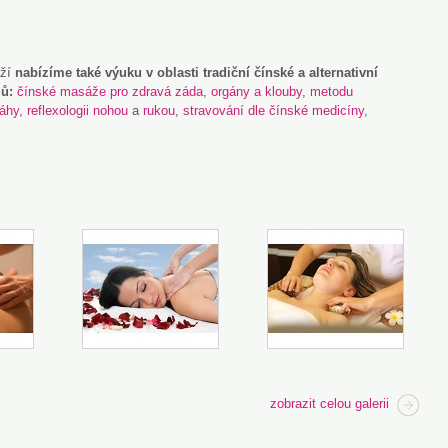
áží
nabízíme také výuku v oblasti tradiční čínské a alternativní
zů:
čínské masáže pro zdravá záda
,
orgány a klouby
,
metodu
ráhy
,
reflexologii nohou
a
rukou
,
stravování dle čínské medicíny
,
zobrazit celou galerii