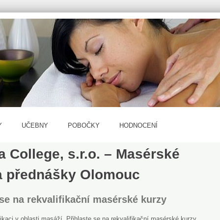
Y
UČEBNY
POBOČKY
HODNOCENÍ
 College, s.r.o. – Masérské
a přednášky Olomouc
 se na rekvalifikační masérské kurzy
fikaci v oblasti masáží. Přihlaste se na rekvalifikační masérské kurzy,