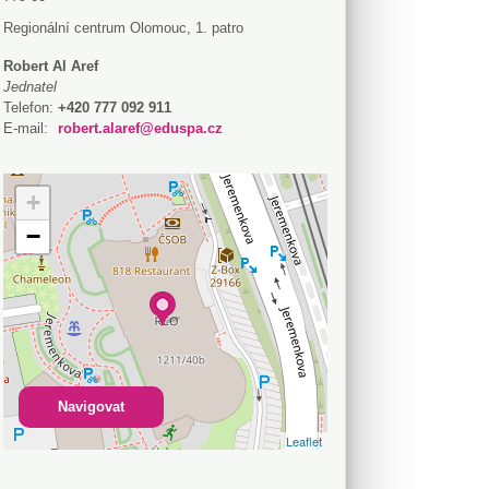
Regionální centrum Olomouc, 1. patro
Robert Al Aref
Jednatel
Telefon:
+420 777 092 911
E-mail:
robert.alaref@eduspa.cz
+
−
Navigovat
Leaflet