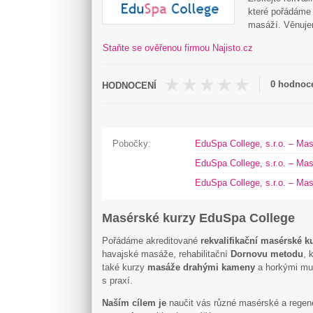
které pořádáme
masáží. Věnujem
Staňte se ověřenou firmou Najisto.cz
0 hodnoc
Pobočky
EduSpa College, s.r.o. – Ma
EduSpa College, s.r.o. – Mas
EduSpa College, s.r.o. – Ma
Masérské kurzy EduSpa College
Pořádáme akreditované
rekvalifikační masérské k
havajské masáže, rehabilitační
Dornovu metodu
, 
také kurzy
masáže drahými kameny
a horkými mu
s praxí.
Naším cílem je
naučit vás různé masérské a regen