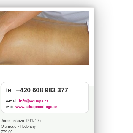
tel:
+420 608 983 377
e-mail:
info@eduspa.cz
web:
www.eduspacollege.cz
Jeremenkova 1211/40b
Olomouc - Hodolany
779 00