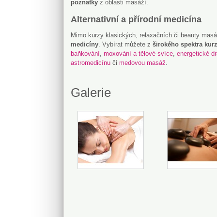
poznatky
z oblasti masáží.
Alternativní a přírodní medicína
Mimo kurzy klasických, relaxačních či beauty mas
medicíny
. Vybírat můžete z
širokého spektra kur
baňkování
,
moxování a tělové svíce
,
energetické d
astromedicínu
či
medovou masáž
.
Galerie