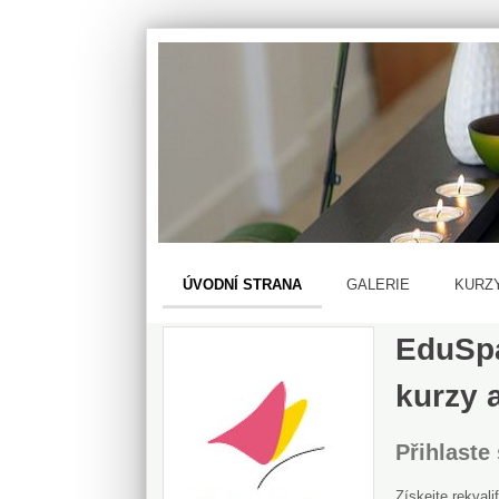
ÚVODNÍ STRANA
GALERIE
KURZ
EduSpa
kurzy 
Přihlaste
Získejte rekvali