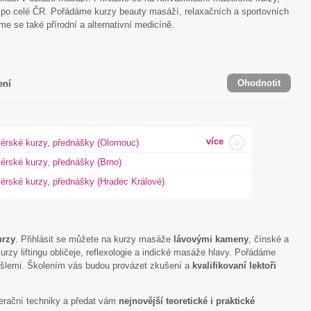
 po celé ČR. Pořádáme kurzy beauty masáží, relaxačních a sportovních
e se také přírodní a alternativní medicíně.
Ohodnotit
ení
více
sérské kurzy, přednášky (Olomouc)
érské kurzy, přednášky (Brno)
sérské kurzy, přednášky (Hradec Králové)
urzy
. Přihlásit se můžete na kurzy masáže
lávovými kameny
, čínské a
kurzy liftingu obličeje, reflexologie a indické masáže hlavy. Pořádáme
šlemi. Školením vás budou provázet zkušení a
kvalifikovaní lektoři
erační techniky a předat vám
nejnovější teoretické i praktické