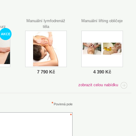
Manuální lymfodrenáž
Manuální lifting obličeje
kurz
těla
AKCE
7 790 Kč
4 390 Kč
zobrazit celou nabídku
Povinná pole