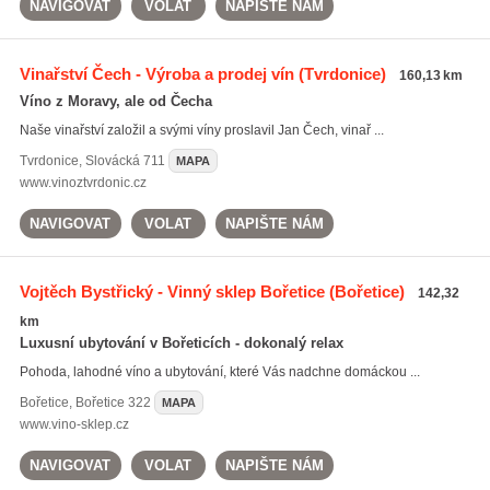
NAVIGOVAT
VOLAT
NAPIŠTE NÁM
Vinařství Čech - Výroba a prodej vín
(Tvrdonice)
160,13 km
Víno z Moravy, ale od Čecha
Naše vinařství založil a svými víny proslavil Jan Čech, vinař ...
Tvrdonice
,
Slovácká 711
MAPA
www.vinoztvrdonic.cz
NAVIGOVAT
VOLAT
NAPIŠTE NÁM
Vojtěch Bystřický - Vinný sklep Bořetice
(Bořetice)
142,32
km
Luxusní ubytování v Bořeticích - dokonalý relax
Pohoda, lahodné víno a ubytování, které Vás nadchne domáckou ...
Bořetice
,
Bořetice 322
MAPA
www.vino-sklep.cz
NAVIGOVAT
VOLAT
NAPIŠTE NÁM