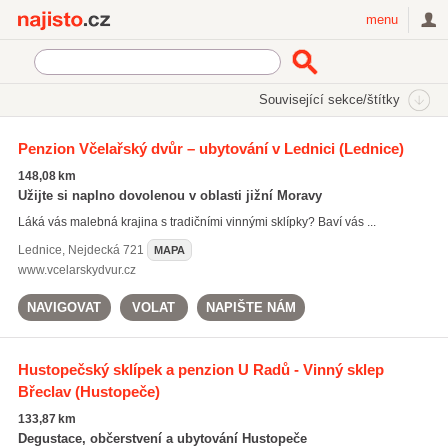
Najisto.cz
menu
SEKCE
ŠTÍTKY
Související sekce/štítky
Najisto.cz
červená vína
Penzion Včelařský dvůr – ubytování v Lednici
(Lednice)
červená vína
(1106)
148,08 km
bílá vína
(1097)
Užijte si naplno dovolenou v oblasti jižní Moravy
růžová vína
(670)
Láká vás malebná krajina s tradičními vinnými sklípky? Baví vás ...
Všechny související štítky
Lednice
,
Nejdecká 721
MAPA
www.vcelarskydvur.cz
NAVIGOVAT
VOLAT
NAPIŠTE NÁM
Hustopečský sklípek a penzion U Radů - Vinný sklep
Břeclav
(Hustopeče)
133,87 km
Degustace, občerstvení a ubytování Hustopeče