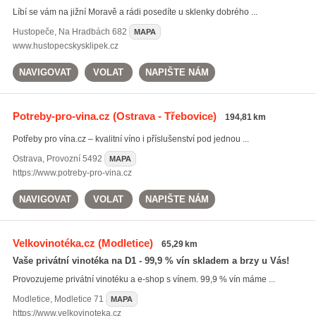
Líbí se vám na jižní Moravě a rádi posedíte u sklenky dobrého ...
Hustopeče
,
Na Hradbách 682
MAPA
www.hustopecskysklipek.cz
NAVIGOVAT
VOLAT
NAPIŠTE NÁM
Potreby-pro-vina.cz
(Ostrava - Třebovice)
194,81 km
Potřeby pro vína.cz – kvalitní víno i příslušenství pod jednou ...
Ostrava
,
Provozní 5492
MAPA
https://www.potreby-pro-vina.cz
NAVIGOVAT
VOLAT
NAPIŠTE NÁM
Velkovinotéka.cz
(Modletice)
65,29 km
Vaše privátní vinotéka na D1 - 99,9 % vín skladem a brzy u Vás!
Provozujeme privátní vinotéku a e-shop s vínem. 99,9 % vín máme ...
Modletice
,
Modletice 71
MAPA
https://www.velkovinoteka.cz