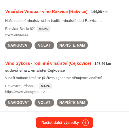
Vinařství Vinopa - víno Rakvice
(Rakvice)
144,08 km
Naše rodinné vinařství sídlí v tradiční vinařské obci Rakvice. ...
Rakvice
,
Svislá 821
MAPA
www.vinopa.cz
NAVIGOVAT
VOLAT
NAPIŠTE NÁM
Víno Sýkora - rodinné vinařství
(Čejkovice)
147,46 km
sudová vína z vinařství Čejkovice
V naší rodinné firmě se již čtvrtou generaci věnujeme vinařství ...
Čejkovice
,
Příhon E1
MAPA
https://www.vinosykora.cz
NAVIGOVAT
VOLAT
NAPIŠTE NÁM
Načíst další výsledky