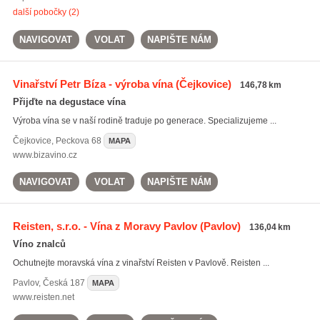
další pobočky (2)
NAVIGOVAT
VOLAT
NAPIŠTE NÁM
Vinařství Petr Bíza - výroba vína
(Čejkovice)
146,78 km
Přijďte na degustace vína
Výroba vína se v naší rodině traduje po generace. Specializujeme ...
Čejkovice
,
Peckova 68
MAPA
www.bizavino.cz
NAVIGOVAT
VOLAT
NAPIŠTE NÁM
Reisten, s.r.o. - Vína z Moravy Pavlov
(Pavlov)
136,04 km
Víno znalců
Ochutnejte moravská vína z vinařství Reisten v Pavlově. Reisten ...
Pavlov
,
Česká 187
MAPA
www.reisten.net