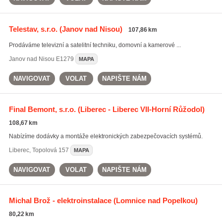
Telestav, s.r.o.
(Janov nad Nisou)
107,86 km
Prodáváme televizní a satelitní techniku, domovní a kamerové ...
Janov nad Nisou
E1279
MAPA
NAVIGOVAT
VOLAT
NAPIŠTE NÁM
Final Bemont, s.r.o.
(Liberec - Liberec VII-Horní Růžodol)
108,67 km
Nabízíme dodávky a montáže elektronických zabezpečovacích systémů.
Liberec
,
Topolová 157
MAPA
NAVIGOVAT
VOLAT
NAPIŠTE NÁM
Michal Brož - elektroinstalace
(Lomnice nad Popelkou)
80,22 km