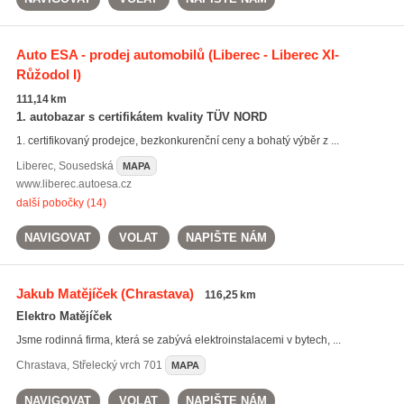
Auto ESA - prodej automobilů
(Liberec - Liberec XI-
Růžodol I)
111,14 km
1. autobazar s certifikátem kvality TÜV NORD
1. certifikovaný prodejce, bezkonkurenční ceny a bohatý výběr z ...
Liberec
,
Sousedská
MAPA
www.liberec.autoesa.cz
další pobočky (14)
NAVIGOVAT
VOLAT
NAPIŠTE NÁM
Jakub Matějíček
(Chrastava)
116,25 km
Elektro Matějíček
Jsme rodinná firma, která se zabývá elektroinstalacemi v bytech, ...
Chrastava
,
Střelecký vrch 701
MAPA
NAVIGOVAT
VOLAT
NAPIŠTE NÁM