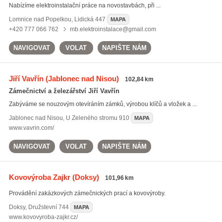
Nabízíme elektroinstalační práce na novostavbách, při ...
Lomnice nad Popelkou
,
Lidická 447
MAPA
+420 777 066 762
mb.elektroinstalace@gmail.com
NAVIGOVAT
VOLAT
NAPIŠTE NÁM
Jiří Vavřín
(Jablonec nad Nisou)
102,84 km
Zámečnictví a železářství Jiří Vavřín
Zabýváme se nouzovým otevíráním zámků, výrobou klíčů a vložek a ...
Jablonec nad Nisou
,
U Zeleného stromu 910
MAPA
www.vavrin.com/
NAVIGOVAT
VOLAT
NAPIŠTE NÁM
Kovovýroba Zajkr
(Doksy)
101,96 km
Provádění zakázkových zámečnických prací a kovovýroby.
Doksy
,
Družstevní 744
MAPA
www.kovovyroba-zajkr.cz/