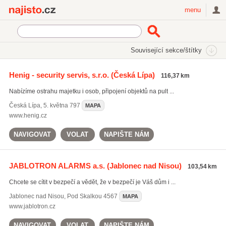
Najisto.cz
menu
SEKCE
ŠTÍTKY
Související sekce/štítky
Najisto.cz
zabezpečovací systémy
Henig - security servis, s.r.o.
(Česká Lípa)
116,37 km
zabezpečovací systémy
(1944)
Nabízíme ostrahu majetku i osob, připojení objektů na pult ...
ochrana majetku
(1126)
bezpečnostní kamery
(1337)
Česká Lípa
,
5. května 797
MAPA
www.henig.cz
Všechny související štítky
NAVIGOVAT
VOLAT
NAPIŠTE NÁM
JABLOTRON ALARMS a.s.
(Jablonec nad Nisou)
103,54 km
Chcete se cítit v bezpečí a vědět, že v bezpečí je Váš dům i ...
Jablonec nad Nisou
,
Pod Skalkou 4567
MAPA
www.jablotron.cz
NAVIGOVAT
VOLAT
NAPIŠTE NÁM