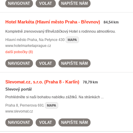
NAVIGOVAT
VOLAT
NAPIŠTE NÁM
Hotel Markéta
(Hlavní město Praha - Břevnov)
84,54 km
Kompletně zrenovovaný tříhvězdičkový Hotel s rodinnou atmosférou.
Hlavní město Praha
,
Na Petynce 430
MAPA
www.hotelmarketaprague.cz
další pobočky (8)
NAVIGOVAT
VOLAT
NAPIŠTE NÁM
Slevomat.cz, s.r.o.
(Praha 8 - Karlín)
78,79 km
Slevový portál
Prohlédněte si naši bohatou nabídku zážitků. Na stránkách ...
Praha 8
,
Pernerova 691
MAPA
www.slevomat.cz
NAVIGOVAT
VOLAT
NAPIŠTE NÁM