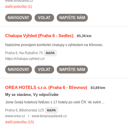
www.smartavia.cz
další pobočky (1)
NAVIGOVAT
VOLAT
NAPIŠTE NÁM
Chalupa Výhled
(Praha 6 - Sedlec)
85,36 km
Nabízíme pronájem komfortní chalupy s výhledem na Klínovec.
Praha 6
,
Na Rybářce 75
MAPA
https://chalupa-vyhled.cz/
NAVIGOVAT
VOLAT
NAPIŠTE NÁM
OREA HOTELS s.r.o.
(Praha 6 - Břevnov)
83,69 km
My se staráme, Vy odpočíváte
Jsme český hotelový řetězec s 17 hotely po celé ČR. Ve svém ...
Praha 6
,
Bělohorská 125
MAPA
www.orea.cz
www.tenpravydarek.cz
další pobočky (15)