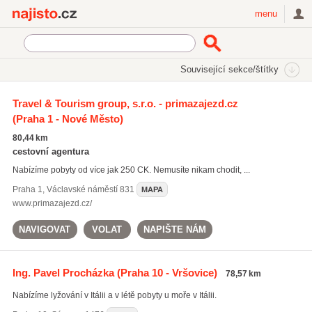
Najisto.cz
menu
SEKCE
ŠTÍTKY
Související sekce/štítky
Najisto.cz
Cestování a ubytování
Travel & Tourism group, s.r.o. - primazajezd.cz
(Praha 1 - Nové Město)
Ubytování
(11044)
Regionální informace
(6821)
80,44 km
Cestovní kanceláře a agentury
(2486)
cestovní agentura
Nabízíme pobyty od více jak 250 CK. Nemusíte nikam chodit, ...
Všechny související sekce
Praha 1
,
Václavské náměstí 831
MAPA
www.primazajezd.cz/
NAVIGOVAT
VOLAT
NAPIŠTE NÁM
Ing. Pavel Procházka
(Praha 10 - Vršovice)
78,57 km
Nabízíme lyžování v Itálii a v létě pobyty u moře v Itálii.