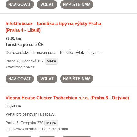
NAVIGOVAT
VOLAT
NAPIŠTE NÁM
InfoGlobe.cz - turistika a tipy na výlety Praha
(Praha 4 - Libuš)
75,61 km
Turistika po celé ČR
Cestovatelský informační portál. Turistika, výlety a tipy na ...
Praha 4
,
Jirčanská 192
MAPA
www.infoglobe.cz
NAVIGOVAT
VOLAT
NAPIŠTE NÁM
Vienna House Cluster Tschechien s.r.o.
(Praha 6 - Dejvice)
83,60 km
Portál pro cestování a zábavu.
Praha 6
,
Evropská 370
MAPA
https://www.viennahouse.com/en.html