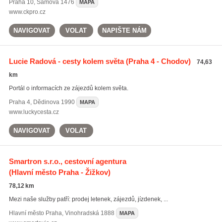
Praha 10
,
Sámova 1476
MAPA
www.ckpro.cz
NAVIGOVAT
VOLAT
NAPIŠTE NÁM
Lucie Radová - cesty kolem světa
(Praha 4 - Chodov)
74,63
km
Portál o informacích ze zájezdů kolem světa.
Praha 4
,
Dědinova 1990
MAPA
www.luckycesta.cz
NAVIGOVAT
VOLAT
Smartron s.r.o., cestovní agentura
(Hlavní město Praha - Žižkov)
78,12 km
Mezi naše služby patří: prodej letenek, zájezdů, jízdenek, ...
Hlavní město Praha
,
Vinohradská 1888
MAPA