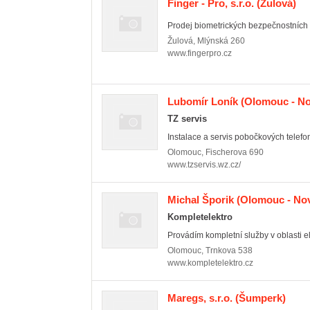
Finger - Pro, s.r.o.
(Žulová)
Prodej biometrických bezpečnostních
Žulová
,
Mlýnská 260
www.fingerpro.cz
Lubomír Loník
(Olomouc - No
TZ servis
Instalace a servis pobočkových telefo
Olomouc
,
Fischerova 690
www.tzservis.wz.cz/
Michal Šporik
(Olomouc - No
Kompletelektro
Provádím kompletní služby v oblasti ele
Olomouc
,
Trnkova 538
www.kompletelektro.cz
Maregs, s.r.o.
(Šumperk)