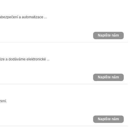
abezpečení a automatizace ...
Napište nám
ize a dodáváme elektronické ...
Napište nám
zení.
Napište nám