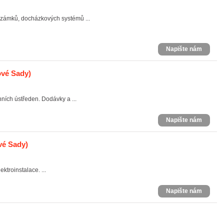
 zámků, docházkových systémů ...
Napište nám
vé Sady)
nních ústředen. Dodávky a ...
Napište nám
vé Sady)
ktroinstalace. ...
Napište nám