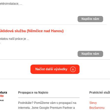
troinstalace, ...
Napište nám
 úklidová služba
(Němčice nad Hanou)
tatou naší práce je ...
7
Napište nám
Načíst další výsledky
Propagace na Najisto
Praktické služ
Agentura Najisto
Podnikáte? Pomůžeme vám s propagací na
Slevy
internetu. Jsme Google Premium Partner a
Bezšanonu