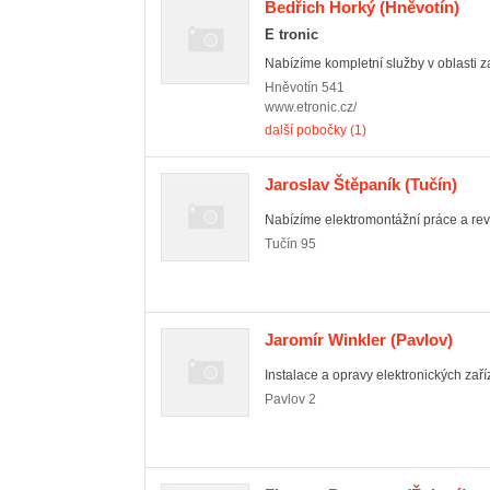
Bedřich Horký
(Hněvotín)
E tronic
Nabízíme kompletní služby v oblasti z
Hněvotín
541
www.etronic.cz/
další pobočky (1)
Jaroslav Štěpaník
(Tučín)
Nabízíme elektromontážní práce a rev
Tučín
95
Jaromír Winkler
(Pavlov)
Instalace a opravy elektronických zaří
Pavlov
2