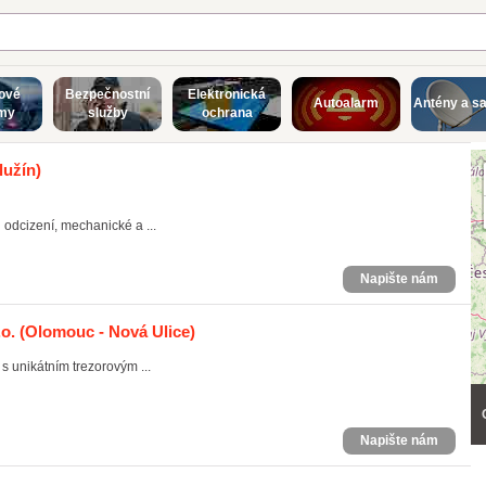
ové
Bezpečnostní
Elektronická
Autoalarm
Antény a sa
my
služby
ochrana
lužín)
 odcizení, mechanické a ...
Napište nám
o.
(Olomouc - Nová Ulice)
 unikátním trezorovým ...
Napište nám