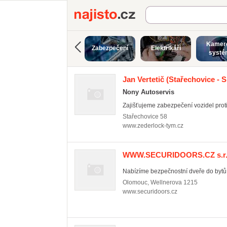
Najisto.cz
Kamer
Zabezpečení
Elektrikáři
systé
Jan Vertetič
(Stařechovice - S
Nony Autoservis
Zajišťujeme zabezpečení vozidel proti
Stařechovice
58
www.zederlock-tym.cz
WWW.SECURIDOORS.CZ s.r.
Nabízíme bezpečnostní dveře do bytů s
Olomouc
,
Wellnerova 1215
www.securidoors.cz