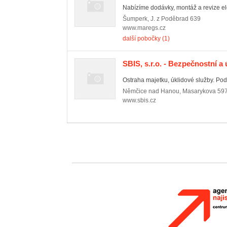
Nabízíme dodávky, montáž a revize elek
Šumperk
,
J. z Poděbrad 639
www.maregs.cz
další pobočky (1)
SBIS, s.r.o. - Bezpečnostní a
Ostraha majetku, úklidové služby. Pods
Němčice nad Hanou
,
Masarykova 59
www.sbis.cz