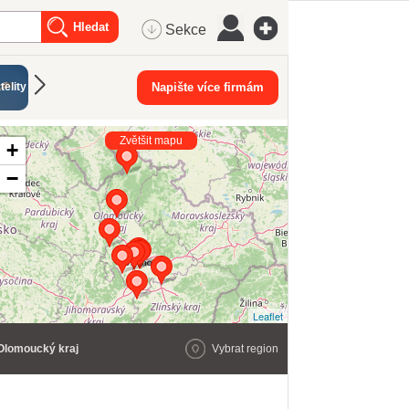
Sekce
Centrální
telity
Trezory
Napište více firmám
Elektrorevize
Úklidové slu
vysavače
Zvětšit mapu
+
−
Leaflet
Olomoucký kraj
Vybrat region